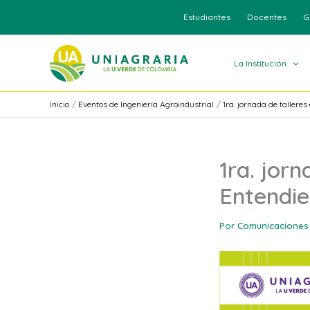
Ir
Estudiantes
Docentes
G
al
contenido
La Institución
Inicio
Eventos de Ingeniería Agroindustrial
1ra. jornada de tallere
1ra. jorn
Entendie
Por
Comunicaciones