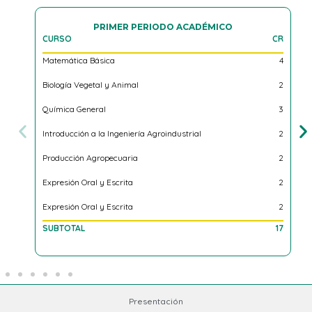
PRIMER PERIODO ACADÉMICO
CURSO
CR
Q
Matemática Básica
4
C
Biología Vegetal y Animal
2
I
Química General
3
Introducción a la Ingeniería Agroindustrial
2
F
Producción Agropecuaria
2
D
Expresión Oral y Escrita
2
S
Expresión Oral y Escrita
2
C
SUBTOTAL
17
S
Presentación