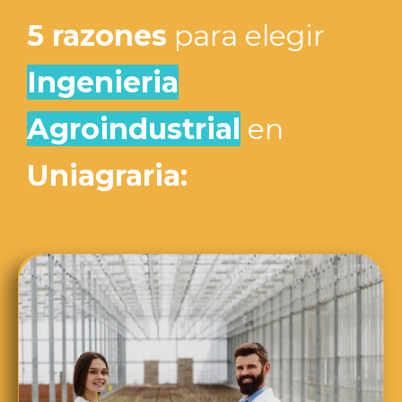
5 razones
para elegir
Ingenieria
Agroindustrial
en
Uniagraria: