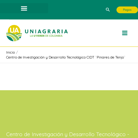
Ir
Buscar
Pagos
al
contenido
Inicio
Centro de Investigación y Desarrollo Tecnológico CIDT ¨Pinares de Tenjo¨
Centro de Investigación y Desarrollo Tecnológico -