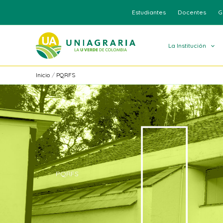
Ir
Estudiantes
Docentes
G
al
contenido
La Institución
Inicio
PQRFS
PQRFS