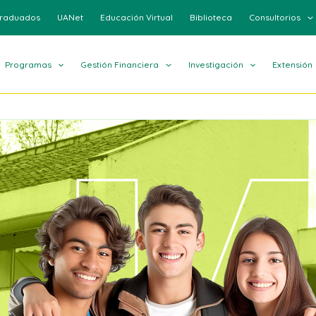
raduados
UANet
Educación Virtual
Biblioteca
Consultorios
Programas
Gestión Financiera
Investigación
Extensión