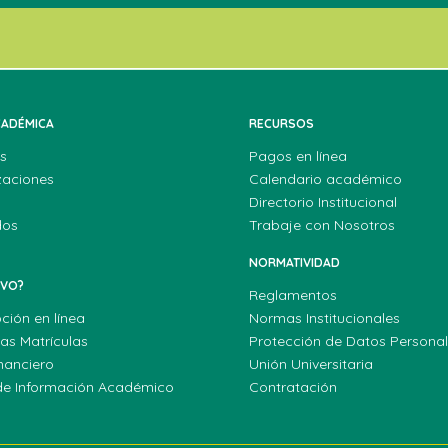
CADÉMICA
RECURSOS
s
Pagos en línea
zaciones
Calendario académico
Directorio Institucional
dos
Trabaje con Nosotros
NORMATIVIDAD
EVO?
Reglamentos
pción en línea
Normas Institucionales
las Matrículas
Protección de Datos Persona
nanciero
Unión Universitaria
de Información Académico
Contratación