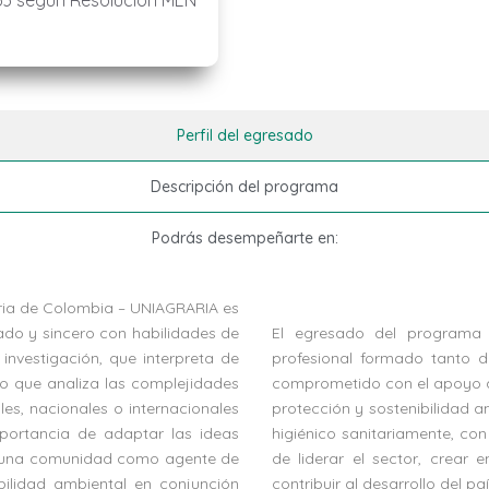
33 según Resolución MEN
Perfil del egresado
Descripción del programa
Podrás desempeñarte en:
aria de Colombia – UNIAGRARIA es
ado y sincero con habilidades de
El egresado del programa 
investigación, que interpreta de
profesional formado tanto d
 lo que analiza las complejidades
comprometido con el apoyo al
les, nacionales o internacionales
protección y sostenibilidad 
portancia de adaptar las ideas
higiénico sanitariamente, con
e una comunidad como agente de
de liderar el sector, crea
bilidad ambiental en conjunción
contribuir al desarrollo del paí