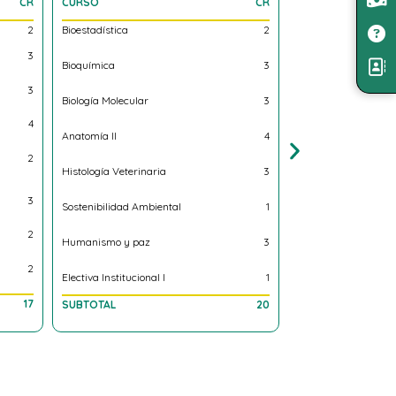
CURSO
CR
CURSO
CR
Bioestadística
2
Fisiología Veterinaria
2
3
Bioquímica
3
Genética
3
Biología Molecular
3
Bacteriología y Mico
4
Anatomía ll
4
Bienestar y Etología
2
Histología Veterinaria
3
Teoría General de S
3
Sostenibilidad Ambiental
1
Desarrollo Regional y
2
Humanismo y paz
3
Historia, Arte y Cult
2
Electiva Institucional l
1
Electiva Institucional 
17
SUBTOTAL
20
SUBTOTAL