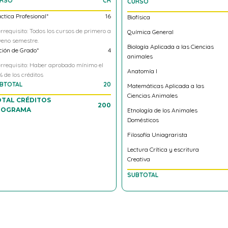
RSO
CR
CURSO
ctica Profesional*
16
Biofísica
rrequisito: Todos los cursos de primero a
Química General
eno semestre.
Biología Aplicada a las Ciencias
ión de Grado*
4
animales
rrequisito: Haber aprobado mínimo el
Anatomía l
 de los créditos
BTOTAL
20
Matemáticas Aplicada a las
Ciencias Animales
TAL CRÉDITOS
200
ROGRAMA
Etnología de los Animales
Domésticos
Filosofía Uniagrarista
Lectura Crítica y escritura
Creativa
SUBTOTAL