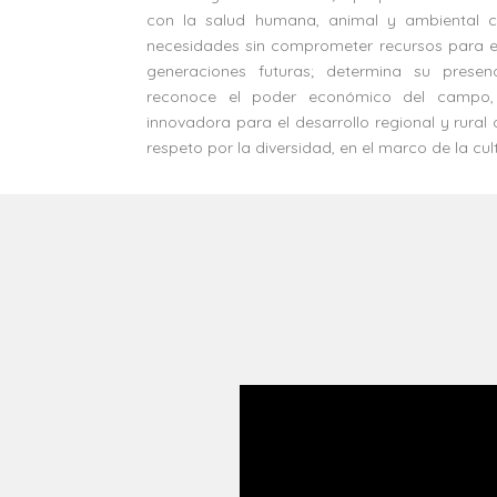
con la salud humana, animal y ambiental c
necesidades sin comprometer recursos para el
generaciones futuras; determina su prese
reconoce el poder económico del campo,
innovadora para el desarrollo regional y rural 
respeto por la diversidad, en el marco de la cul