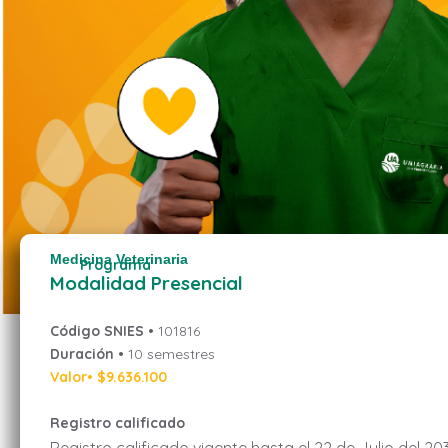
Medicina Veterinaria
Programa
Modalidad Presencial
Código SNIES •
101816
Duración •
10 semestres
Valor• $9.636.100
Registro calificado