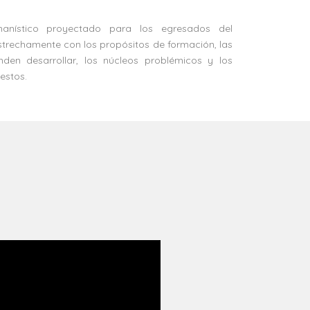
umanístico proyectado para los egresados del
strechamente con los propósitos de formación, las
den desarrollar, los núcleos problémicos y los
estos.