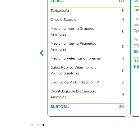
CR
CU
CURSO
CR
ca
2
Prá
Toxicología
3
Pre
Cirugía Especial
4
icas Médicas
4
nov
Medicina Interna Grandes
Opc
3
Animales
Anestesia
4
Pre
Medicina Interna Pequeños
75%
3
Animales
3
SU
Medicina Veterinaria Forense
1
TO
n y Seguridad
P
Salud Pública Veterinaria y
3
3
Política Sanitaria
Electiva de Profundización lV
2
zación lll
2
Deontología de las Ciencias
4
Animales
tigación
1
SUBTOTAL
20
20