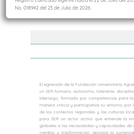
Registro calificado vigente hasta el 22 de Julio del 20
No. 018942 del 23 de Julio de 2026.
El egresado de la Fundación Universitaria Agr
un SER humano, autónomo, tolerante, disciplin
liderazgo, formado por competencias para la 
manera crítica y participativa su entorno, por
de los contextos regionales y las culturas loca
para SER un actor activo que entiende la im
globales a las necesidades y capacidades d
cambio y trasformación; apropia la sustenta