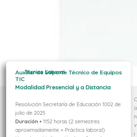
Técnico Laboral
Auxiliar de Soporte Técnico de Equipos
TIC
Modalidad Presencial y a Distancia
Resolución Secretaría de Educación 1002 de
julio de 2025
n
Duración •
1152 horas (2 semestres
v
aproximadamente + Práctica laboral)
i