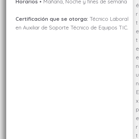
Horarios •
Mañana, Noche y fines de semana
é
r
Certificación que se otorga:
Técnico Laboral
t
en Auxiliar de Soporte Técnico de Equipos TIC.
e
t
e
e
n
u
n
E
x
p
e
r
t