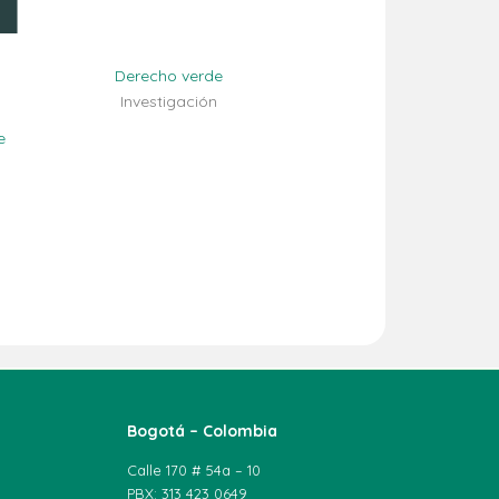
Derecho verde
Investigación
e
Bogotá – Colombia
Calle 170 # 54a – 10
PBX: 313 423 0649