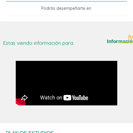
Podrás desempeñarte en:
B
Informació
Estas viendo información para: