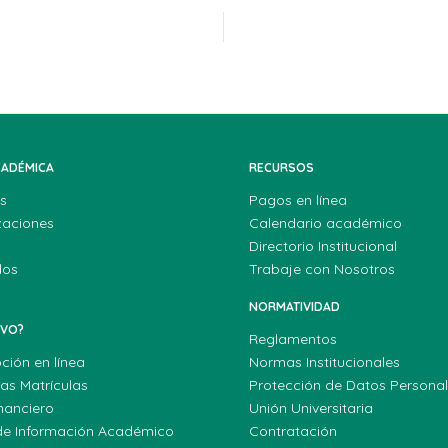
CADÉMICA
RECURSOS
s
Pagos en línea
zaciones
Calendario académico
Directorio Institucional
dos
Trabaje con Nosotros
NORMATIVIDAD
EVO?
Reglamentos
pción en línea
Normas Institucionales
las Matrículas
Protección de Datos Persona
nanciero
Unión Universitaria
de Información Académico
Contratación