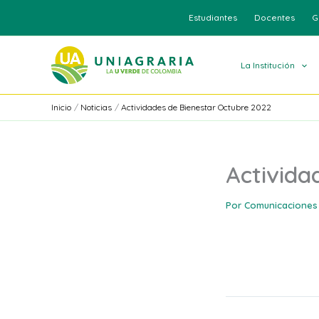
Ir
Estudiantes
Docentes
G
al
contenido
La Institución
Inicio
Noticias
Actividades de Bienestar Octubre 2022
Activida
Por
Comunicaciones