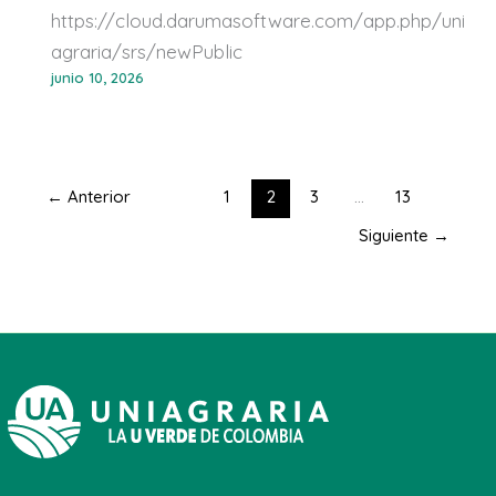
https://cloud.darumasoftware.com/app.php/uni
agraria/srs/newPublic
junio 10, 2026
←
Anterior
1
2
3
...
13
Siguiente
→