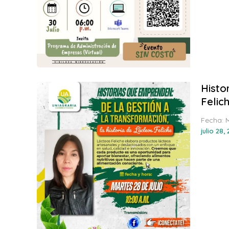
Histo
Felic
Fecha: 
julio 28,