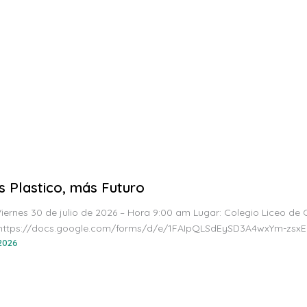
 Plastico, más Futuro
iernes 30 de julio de 2026 – Hora 9:00 am Lugar: Colegio Liceo de C
 https://docs.google.com/forms/d/e/1FAIpQLSdEySD3A4wxYm-zs
 2026