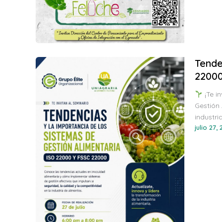
Tende
2200
¡Te i
Gestión 
industri
julio 27,