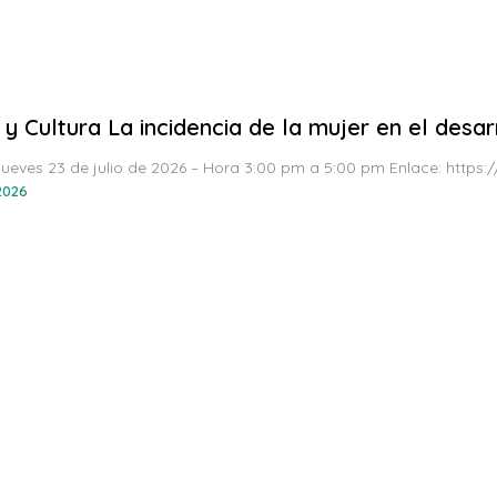
 y Cultura La incidencia de la mujer en el desarr
Jueves 23 de julio de 2026 – Hora 3:00 pm a 5:00 pm Enlace: http
 2026