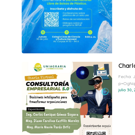
Charl
Fecha: 
p=OgNq
julio 30,