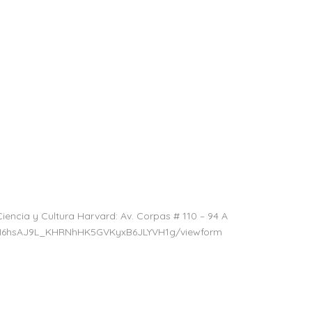
iencia y Cultura Harvard: Av. Corpas # 110 – 94 A
xEI6hsAJ9L_KHRNhHK5GVKyxB6JLYVH1g/viewform