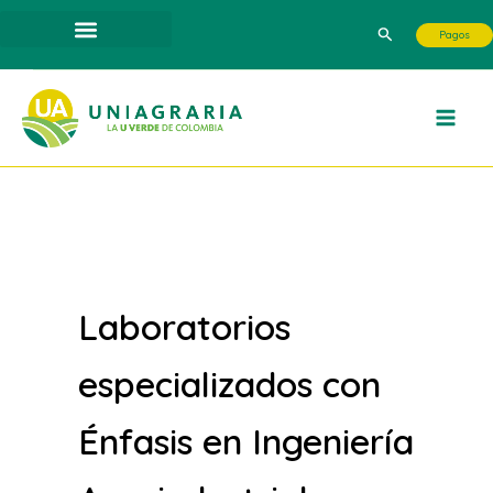
Buscar
Ir
por:
Buscar
Pagos
al
contenido
Laboratorios
especializados con
Énfasis en Ingeniería