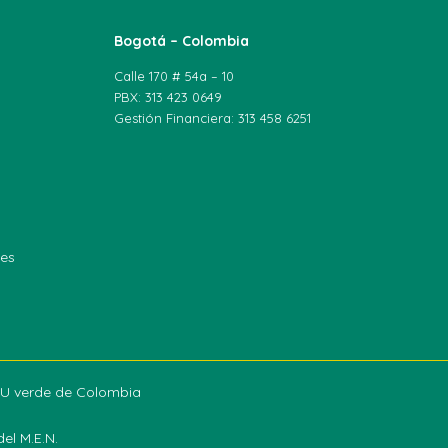
Bogotá – Colombia
Calle 170 # 54a – 10
PBX: 313 423 0649
Gestión Financiera: 313 458 6251
les
a U verde de Colombia
el M.E.N.