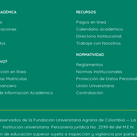
CADÉMICA
RECURSOS
s
Pagos en línea
zaciones
Calendario académico
Directorio Institucional
dos
Trabaje con Nosotros
NORMATIVIDAD
EVO?
Reglamentos
pción en línea
Normas Institucionales
las Matrículas
Protección de Datos Persona
nanciero
Unión Universitaria
de Información Académico
Contratación
eservados de la Fundación Universitaria Agraria de Colombia — L
Institución universitaria. Personeria jurídica No. 2599-86 del M.E.N.
ión de educación superior sujeta a inspección y vigilancia por parte d