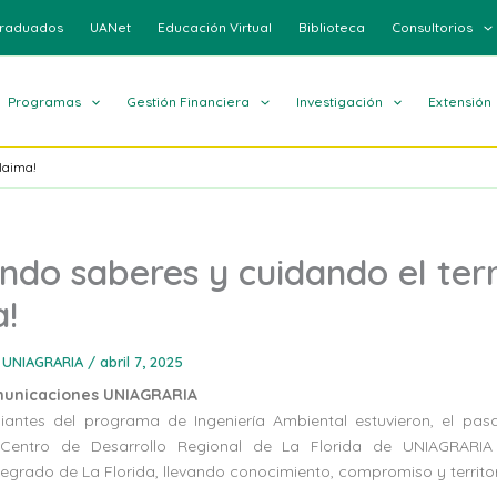
raduados
UANet
Educación Virtual
Biblioteca
Consultorios
Programas
Gestión Financiera
Investigación
Extensión
olaima!
ndo saberes y cuidando el terr
!
 UNIAGRARIA
/
abril 7, 2025
municaciones UNIAGRARIA
iantes del programa de Ingeniería Ambiental estuvieron, el pa
 Centro de Desarrollo Regional de La Florida de UNIAGRARIA
grado de La Florida, llevando conocimiento, compromiso y territori