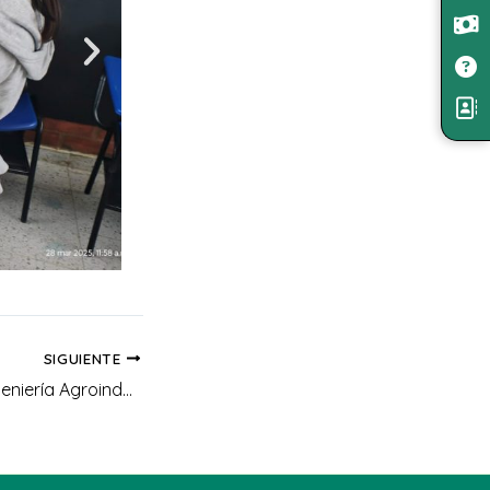
SIGUIENTE
Estudiantes de Ingeniería Agroindustrial visitan la empresa Forbio y fortalecen su aprendizaje en biotecnología aplicada al agro