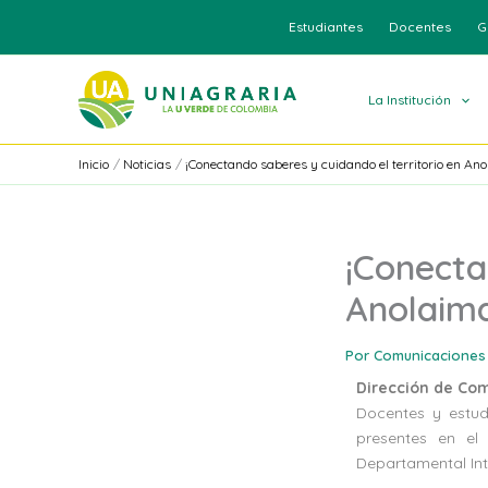
Ir
Estudiantes
Docentes
G
al
contenido
La Institución
Inicio
Noticias
¡Conectando saberes y cuidando el territorio en An
¡Conecta
Anolaima
Por
Comunicaciones
Dirección de Co
Docentes y estud
presentes en el
Departamental Inte