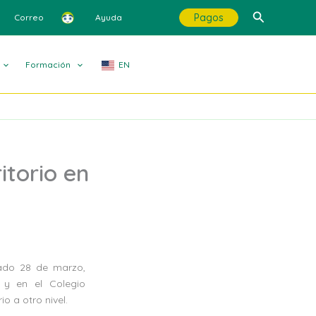
Buscar
Pagos
Correo
Ayuda
Formación
EN
itorio en
sado 28 de marzo,
 y en el Colegio
o a otro nivel.