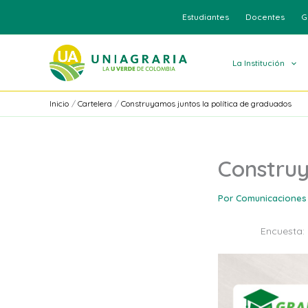
Ir
Estudiantes
Docentes
G
al
contenido
La Institución
Inicio
Cartelera
Construyamos juntos la política de graduados
Construy
Por
Comunicaciones
Encuesta: