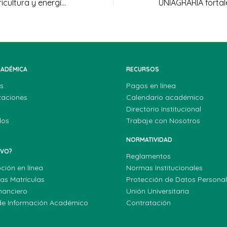
Sinergia entre agricultura y energía solar
CADÉMICA
RECURSOS
s
Pagos en línea
zaciones
Calendario académico
Directorio Institucional
dos
Trabaje con Nosotros
NORMATIVIDAD
EVO?
Reglamentos
pción en línea
Normas Institucionales
las Matrículas
Protección de Datos Persona
nanciero
Unión Universitaria
de Información Académico
Contratación