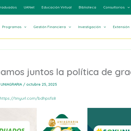
raduados
UANet
Educación Virtual
Biblioteca
Consultorios
Programas
Gestión Financiera
Investigación
Extensión
amos juntos la política de gr
 UNIAGRARIA
/
octubre 25, 2025
https://tinyurl.com/bdhpsfs8