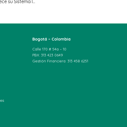
UNIAGRARIA fortalece su Sistema Interno de Aseguramiento de la Calidad en articulación con el Ministerio de Educación Nacional y la Institución Universitaria Pascual Bravo
Bogotá – Colombia
Calle 170 # 54a – 10
PBX: 313 423 0649
Gestión Financiera: 313 458 6251
les