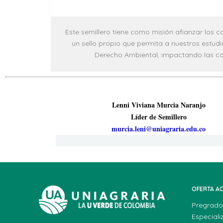
Este semillero tiene como misión afianzar los co
un sello propio que permita a nuestros estud
Derecho Ambiental, impactando las co
Lenni Viviana Murcia Naranjo
Líder de Semillero
murcia.leni@uniagraria.edu.co
OFERTA A
Pregrado
Especiali