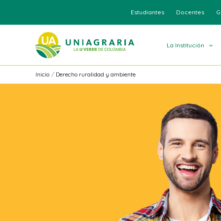
Ir
Estudiantes
Docentes
G
al
contenido
La Institución
Inicio
Derecho ruralidad y ambiente