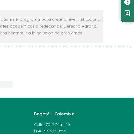
idas en el programa para crear a nivel institucional
ebates académicos alrededor del Derecho Agrario,
a contribuir a la solución de problemas.
Bogotá – Colombia
Calle 170 # 54a – 10
PBX: 313 423 0649