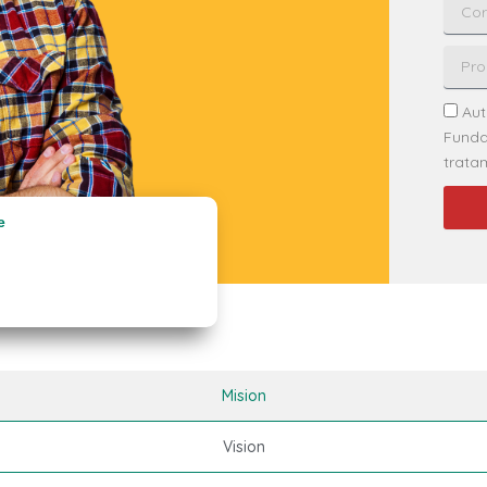
Aut
Funda
trata
e
Mision
Vision