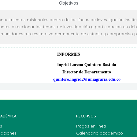
Objetivos
nocimientos misionales dentro de las líneas de investigación institu
iantes direccionar los temas de investigación y participación en d
munidades rurales motivo permanente de estudio y compromiso par
INFORMES
Ingrid Lorena Quintero Bastida
Director de Departamento
quintero.ingrid2@uniagraria.edu.co
CADÉMICA
RECURSOS
s
Pagos en línea
zaciones
Calendario académico