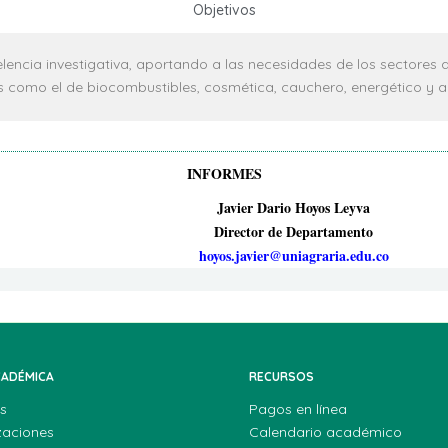
Objetivos
ncia investigativa, aportando a las necesidades de los sectores a
s como el de biocombustibles, cosmética, cauchero, energético y a
INFORMES
Javier Dario Hoyos Leyva
Director de Departamento
hoyos.javier@uniagraria.edu.co
CADÉMICA
RECURSOS
s
Pagos en línea
zaciones
Calendario académico