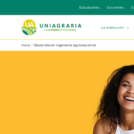
Ir
Estudiantes
Docentes
G
al
contenido
La Institución
Inicio
Desarrollo en ingeniería agroindustrial