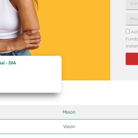
Aut
Funda
trata
al - DIA
Mision
Vision