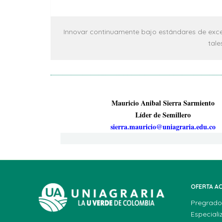
Innovar continuamente bajo estándares de excele
tale
Mauricio Anibal Sierra Sarmiento
Líder de Semillero
sierra.mauricio@uniagraria.edu.co
OFERTA A
Pregrado
Especiali