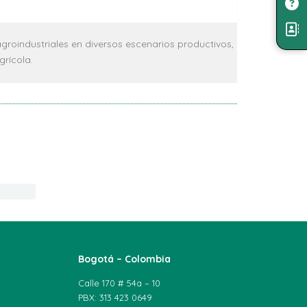
groindustriales en diversos escenarios productivos,
grícola.
Bogotá – Colombia
Calle 170 # 54a – 10
PBX: 313 423 0649