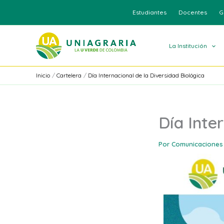
Ir
Estudiantes
Docentes
G
al
contenido
La Institución
Inicio
Cartelera
Día Internacional de la Diversidad Biológica
Día Inte
Por
Comunicaciones