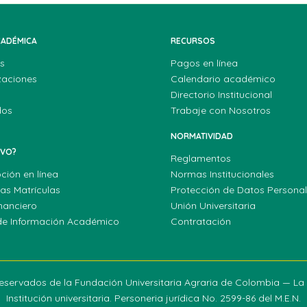
CADÉMICA
RECURSOS
s
Pagos en línea
zaciones
Calendario académico
Directorio Institucional
dos
Trabaje con Nosotros
NORMATIVIDAD
EVO?
Reglamentos
pción en línea
Normas Institucionales
las Matrículas
Protección de Datos Persona
nanciero
Unión Universitaria
de Información Académico
Contratación
eservados de la Fundación Universitaria Agraria de Colombia — L
Institución universitaria. Personeria jurídica No. 2599-86 del M.E.N.