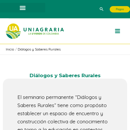
Ir
Buscar
Pagos
al
contenido
Inicio
Diálogos y Saberes Rurales
Diálogos y Saberes Rurales
El seminario permanente “Diálogos y
Saberes Rurales” tiene como propósito
establecer un espacio de encuentro y
construcción colectiva de conocimiento
en torno a la educación en contextos