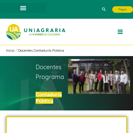
Ir
Buscar
Pagos
al
contenido
Inicio
Docentes Contaduría Pública
Docentes
Programa
Contaduría
Pública