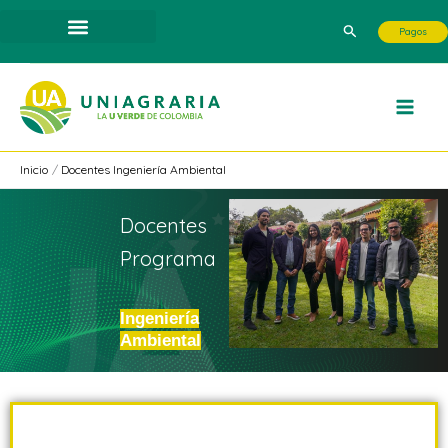
Ir
Buscar
Pagos
al
contenido
Inicio
Docentes Ingeniería Ambiental
Docentes
Programa
Ingeniería
Ambiental