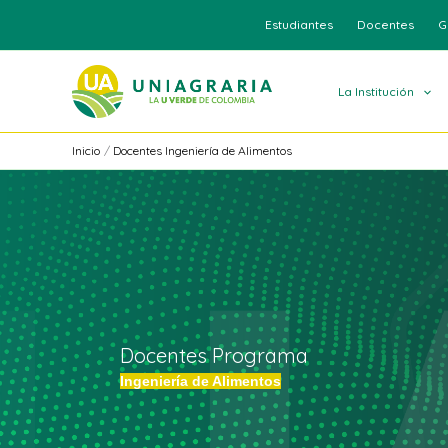
Ir
Estudiantes
Docentes
G
al
contenido
La Institución
Inicio
Docentes Ingeniería de Alimentos
Docentes Programa
Ingeniería de Alimentos