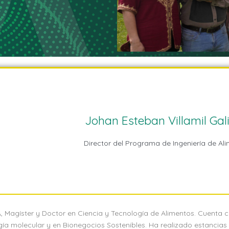
Johan Esteban Villamil Gal
Director del Programa de Ingeniería de Al
 Magíster y Doctor en Ciencia y Tecnología de Alimentos. Cuenta 
ía molecular y en Bionegocios Sostenibles. Ha realizado estancias 