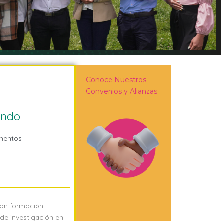
Conoce Nuestros
Convenios y Alianzas
indo
imentos
con formación
de investigación en