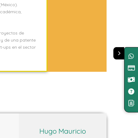
(México).
académica,
proyectos de
s y de una patente
t-ups en el sector
Hugo Mauricio