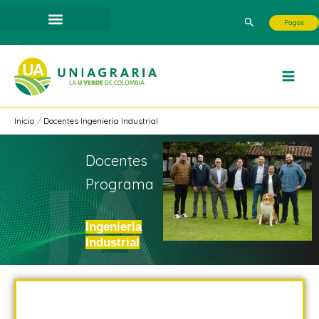
Ir
Buscar
Pagos
al
contenido
Inicio
Docentes Ingenieria Industrial
Docentes
Programa
Ingenieria
Industrial