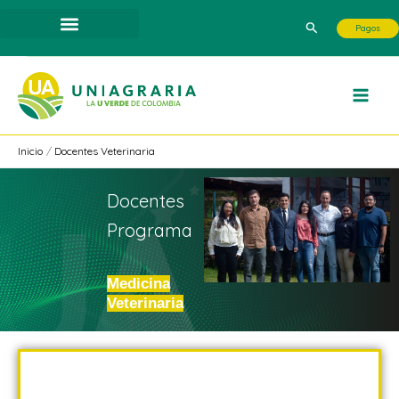
Ir
Buscar
Pagos
al
contenido
Inicio
Docentes Veterinaria
Docentes
Programa
Medicina
Veterinaria