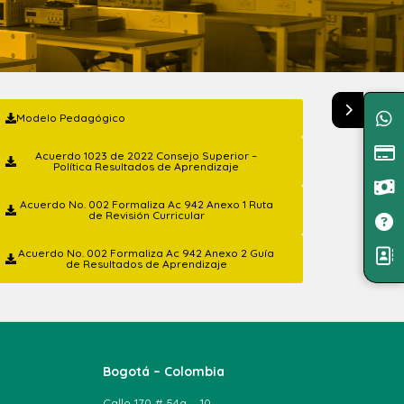
Modelo Pedagógico
Acuerdo 1023 de 2022 Consejo Superior –
Política Resultados de Aprendizaje
Acuerdo No. 002 Formaliza Ac 942 Anexo 1 Ruta
de Revisión Curricular
Acuerdo No. 002 Formaliza Ac 942 Anexo 2 Guía
de Resultados de Aprendizaje
Bogotá – Colombia
Calle 170 # 54a – 10