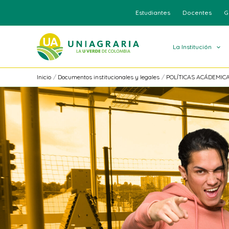
Ir
Estudiantes
Docentes
G
al
contenido
La Institución
Inicio
Documentos institucionales y legales
POLÍTICAS ACÁDEMIC