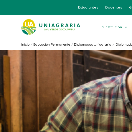
Ir
Estudiantes
Docentes
G
al
contenido
La Institución
Inicio
Educación Permanente
Diplomados Uniagraria
Diplomado 