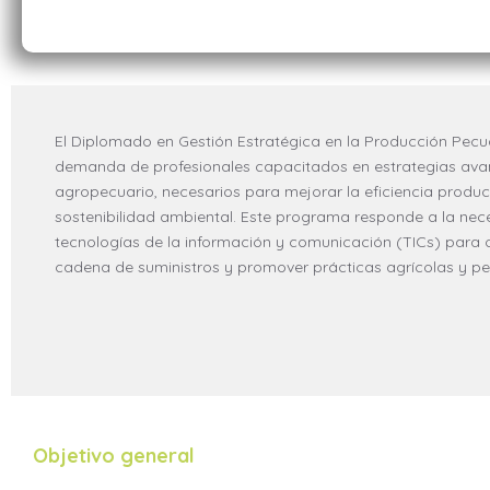
El Diplomado en Gestión Estratégica en la Producción Pecuar
se enfoca en capacitar en técnicas de valor agregado y 
demanda de profesionales capacitados en estrategias ava
diferenciar productos en el mercado globalizado, fortaleciendo 
agropecuario, necesarios para mejorar la eficiencia product
participantes para liderar iniciativas que impulsen el desa
sostenibilidad ambiental. Este programa responde a la nec
tecnologías de la información y comunicación (TICs) para o
cadena de suministros y promover prácticas agrícolas y p
Objetivo general