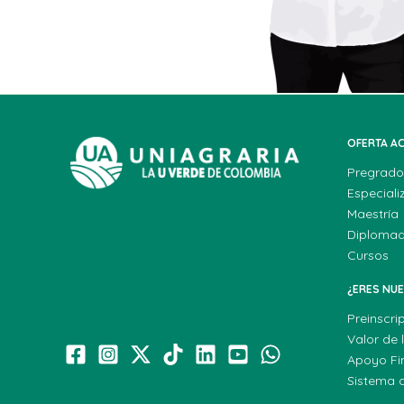
OFERTA A
Pregrado
Especiali
Maestría
Diploma
Cursos
¿ERES NU
Preinscri
Valor de 
Apoyo Fi
Sistema 