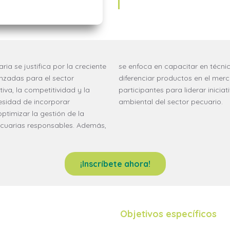
ia se justifica por la creciente
comercialización que permitan
nzadas para el sector
así la capacidad de los
iva, la competitividad y la
rrollo económico, social y
esidad de incorporar
ambiental del sector pecuario.
ptimizar la gestión de la
ecuarias responsables. Además,
¡Inscríbete ahora!
Objetivos específicos