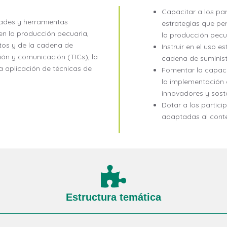
Capacitar a los par
dades y herramientas
estrategias que per
 en la producción pecuaria,
la producción pecu
stos y de la cadena de
Instruir en el uso e
ión y comunicación (TICs), la
cadena de suminist
a aplicación de técnicas de
Fomentar la capaci
la implementación
innovadores y soste
Dotar a los partici
adaptadas al conte
Estructura temática