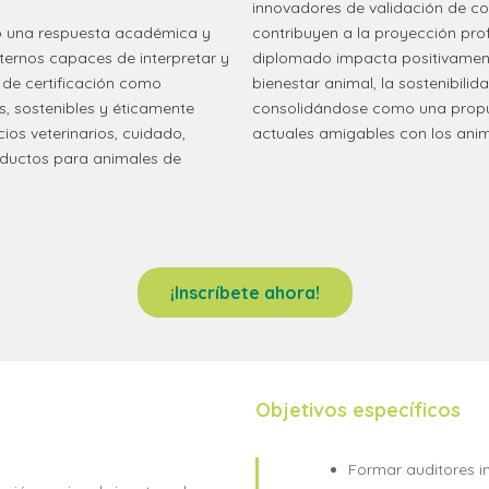
innovadores de validación de co
mo una respuesta académica y
contribuyen a la proyección prof
nternos capaces de interpretar y
diplomado impacta positivamente 
 de certificación como
bienestar animal, la sostenibili
 sostenibles y éticamente
consolidándose como una propue
os veterinarios, cuidado,
actuales amigables con los anim
oductos para animales de
¡Inscríbete ahora!
Objetivos específicos
Formar auditores in