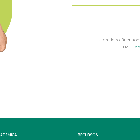
Jhon Jairo Buenhom
EBAE | 
op
CADÉMICA
RECURSOS