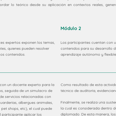
rdar lo teórico desde su aplicación en contextos reales, gener
Módulo 2
ntes expertos exponen los temas,
Los participantes cuentan con u
ntes, quienes pueden resolver
contenidos para su desarrollo 
los contenidos.
aprendizaje autónomo y flexible
a con un docente experto para la
Como resultado de esta activida
s, seguida de un simulacro de
técnico de auditoría, evidencia
 de servicios relacionadas con
Finalmente, se realiza una suste
guarderías, albergues animales,
la cual es considerada dentro d
et shops, etc), el cual puede
diplomado. De esta manera, los 
participante aplicar los