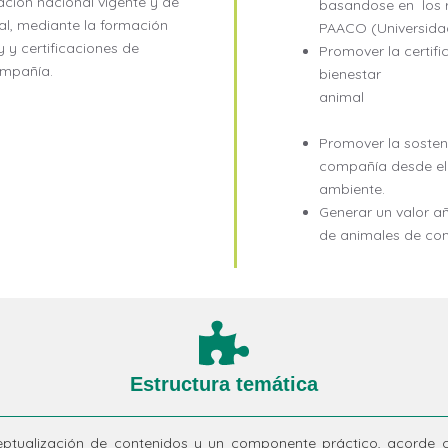
ación nacional vigente y de
basandose en los r
al, mediante la formación
PAACO (Universidad 
 y certificaciones de
Promover la certi
ompañía.
bienestar
a
Promover la sosten
compañía desde el e
ambiente.
Generar un valor a
de animales de c
Estructura temática
ptualización de contenidos y un componente práctico, acorde c