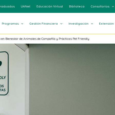
raduados
UANet
Educación Virtual
Biblioteca
Consultorios
Programas
Gestión Financiera
Investigación
Extensión
 en Bienestar de Animales de Compañía y Prácticas Pet Friendly