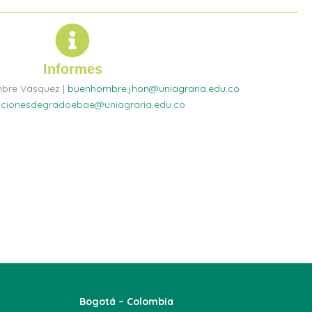
Informes
bre Vásquez |
buenhombre.jhon@uniagraria.edu.co
cionesdegradoebae@uniagraria.edu.co 
Bogotá – Colombia