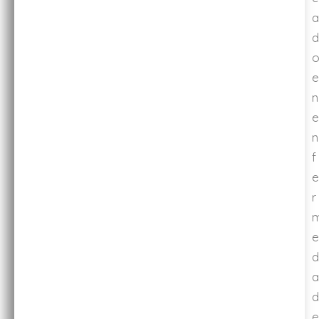
a
d
e
n
e
n
f
e
r
e
d
a
d
e