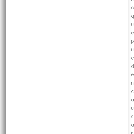
q
u
e
p
u
e
d
e
n
c
a
u
s
a
r