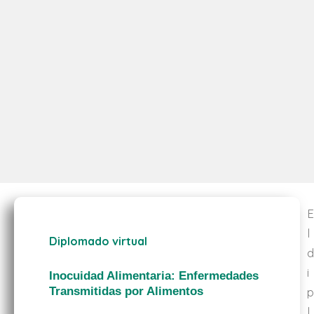
E
l
Diplomado virtual
d
i
Inocuidad Alimentaria: Enfermedades
Transmitidas por Alimentos
p
l