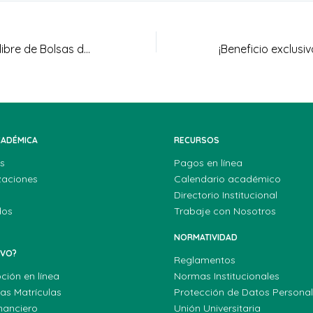
Día Internacional libre de Bolsas de Plástico
CADÉMICA
RECURSOS
s
Pagos en línea
zaciones
Calendario académico
Directorio Institucional
dos
Trabaje con Nosotros
NORMATIVIDAD
EVO?
Reglamentos
pción en línea
Normas Institucionales
las Matrículas
Protección de Datos Persona
nanciero
Unión Universitaria