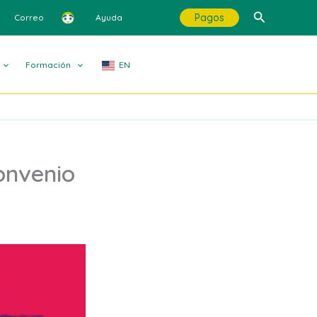
Buscar
Pagos
Correo
Ayuda
Formación
EN
onvenio