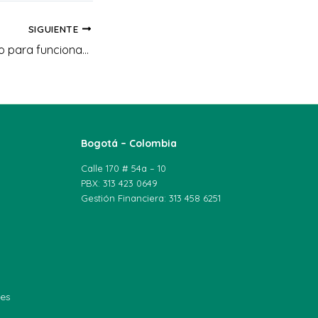
SIGUIENTE
¡Beneficio exclusivo para funcionarios y contratistas de la CAR Cundinamarca!
Bogotá – Colombia
Calle 170 # 54a – 10
PBX: 313 423 0649
Gestión Financiera: 313 458 6251
les