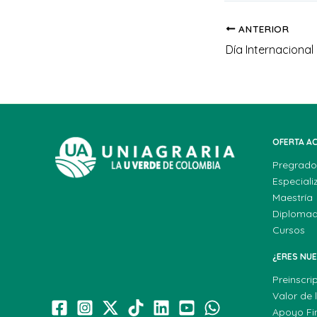
ANTERIOR
OFERTA A
Pregrado
Especiali
Maestría
Diploma
Cursos
¿ERES NU
Preinscri
Valor de 
Apoyo Fi