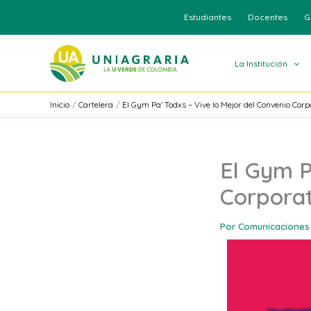
Ir
Estudiantes
Docentes
G
al
contenido
La Institución
Inicio
Cartelera
El Gym Pa’ Todxs – Vive lo Mejor del Convenio Corp
El Gym P
Corporat
Por
Comunicaciones