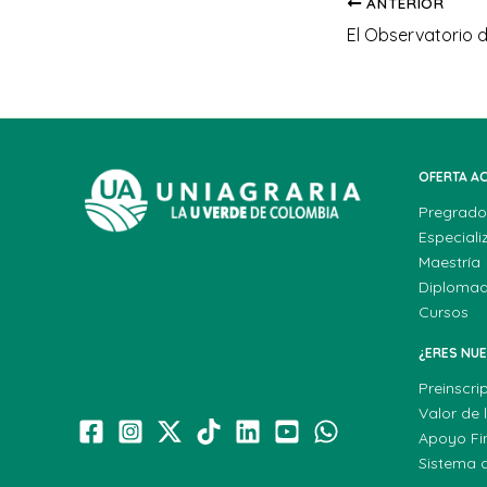
ANTERIOR
OFERTA A
Pregrado
Especiali
Maestría
Diploma
Cursos
¿ERES NU
Preinscri
Valor de 
Apoyo Fi
Sistema 