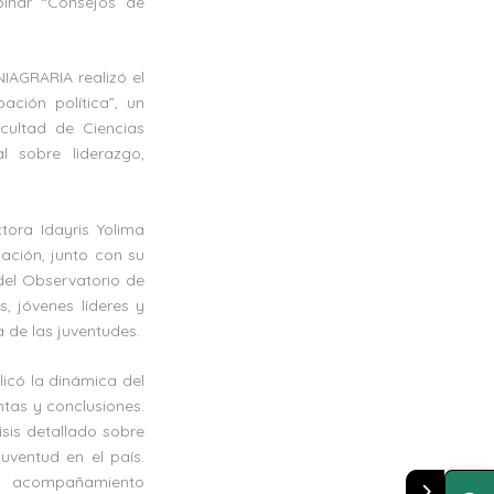
binar “Consejos de
NIAGRARIA realizó el
ación política”, un
cultad de Ciencias
al sobre liderazgo,
tora Idayris Yolima
Nación, junto con su
 del Observatorio de
, jóvenes líderes y
 de las juventudes.
licó la dinámica del
ntas y conclusiones.
isis detallado sobre
Juventud en el país.
de acompañamiento