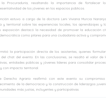
r la Procuraduría, resaltando la importancia de fortalecer 
resentatividad de los jóvenes en los espacios públicos.
nción estuvo a cargo de la doctora Leni Viviana Murcia Naranjo
 y territorial sobre las experiencias locales, los aprendizajes y 
 Su exposición destacó la necesidad de promover la educación cí
a democrática como pilares para una ciudadanía activa y comprom
rmitió la participación directa de los asistentes, quienes formul
 del chat del evento. En las conclusiones, se resaltó el valor de l
tivas, entidades públicas y jóvenes líderes para consolidar proce
 y con impacto territorial.
de Derecho Agrario reafirmó con este evento su compromiso
lecimiento de la democracia y la construcción de liderazgos juven
munidades más justas, incluyentes y participativas.