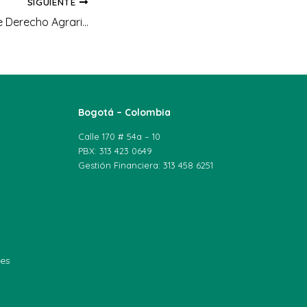
SIGUIENTE
El Observatorio de Derecho Agrario promueve el diálogo entre comunicación, territorio y derechos humanos en los Espacios Académicos Verdes N.º 51
Bogotá – Colombia
Calle 170 # 54a – 10
PBX: 313 423 0649
Gestión Financiera: 313 458 6251
les