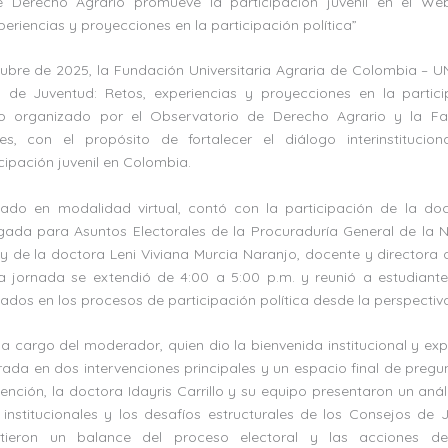
e Derecho Agrario promueve la participación juvenil en el We
periencias y proyecciones en la participación política”
tubre de 2025, la Fundación Universitaria Agraria de Colombia – U
de Juventud: Retos, experiencias y proyecciones en la particip
 organizado por el Observatorio de Derecho Agrario y la Fa
es, con el propósito de fortalecer el diálogo interinstitucion
ipación juvenil en Colombia.
llado en modalidad virtual, contó con la participación de la doc
egada para Asuntos Electorales de la Procuraduría General de la 
y de la doctora Leni Viviana Murcia Naranjo, docente y directora
a jornada se extendió de 4:00 a 5:00 p.m. y reunió a estudiantes
dos en los procesos de participación política desde la perspectiva
a cargo del moderador, quien dio la bienvenida institucional y exp
rada en dos intervenciones principales y un espacio final de pregu
vención, la doctora Idayris Carrillo y su equipo presentaron un anál
s institucionales y los desafíos estructurales de los Consejos de 
tieron un balance del proceso electoral y las acciones 