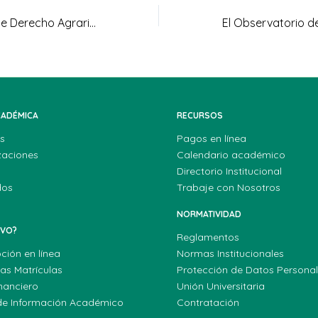
El Observatorio de Derecho Agrario lideró la moderación de mesas académicas en el Congreso Internacional de Investigación
CADÉMICA
RECURSOS
s
Pagos en línea
zaciones
Calendario académico
Directorio Institucional
dos
Trabaje con Nosotros
NORMATIVIDAD
EVO?
Reglamentos
pción en línea
Normas Institucionales
las Matrículas
Protección de Datos Persona
nanciero
Unión Universitaria
de Información Académico
Contratación