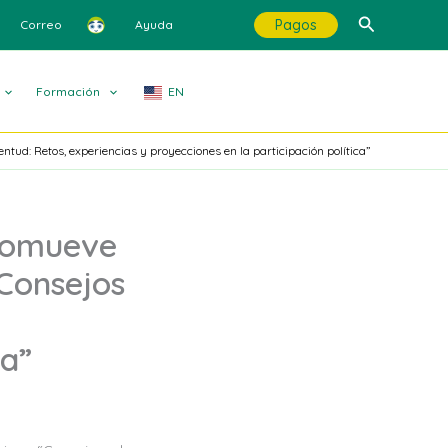
Buscar
Pagos
Correo
Ayuda
Formación
EN
tud: Retos, experiencias y proyecciones en la participación política”
promueve
“Consejos
ca”