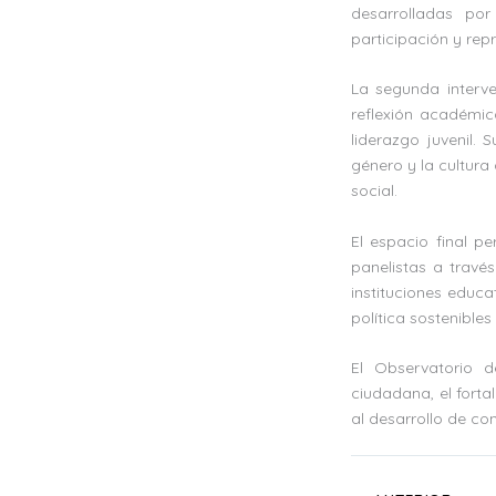
desarrolladas po
participación y rep
La segunda interve
reflexión académica
liderazgo juvenil.
género y la cultur
social.
El espacio final pe
panelistas a través
instituciones educa
política sostenibles
El Observatorio 
ciudadana, el forta
al desarrollo de co