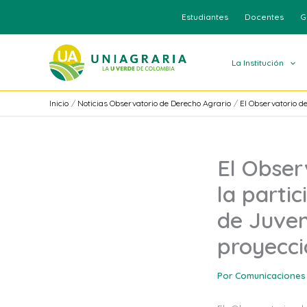
Ir
Estudiantes
Docentes
G
al
contenido
La Institución
Inicio
Noticias Observatorio de Derecho Agrario
El Observatorio de
El Obser
la parti
de Juven
proyeccio
Por
Comunicaciones