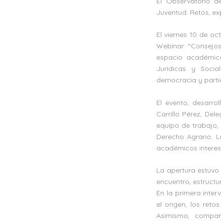
El Observatorio d
Juventud: Retos, ex
El viernes 10 de oc
Webinar “Consejos 
espacio académico
Jurídicas y Social
democracia y partic
El evento, desarro
Carrillo Pérez, Del
equipo de trabajo, 
Derecho Agrario. L
académicos interesa
La apertura estuvo 
encuentro, estructu
En la primera inter
el origen, los reto
Asimismo, compar