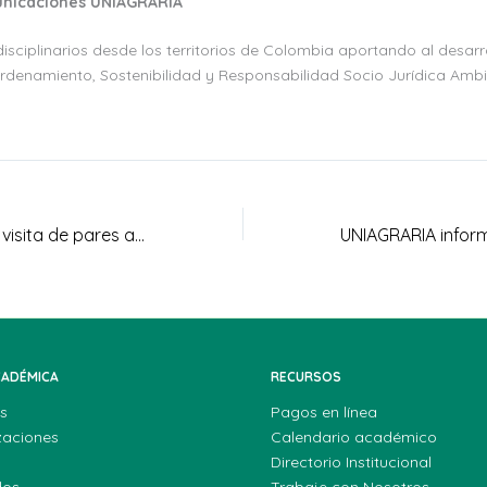
unicaciones UNIAGRARIA
disciplinarios desde los territorios de Colombia aportando al desarro
Ordenamiento, Sostenibilidad y Responsabilidad Socio Jurídica Ambi
Uniagraria recibe visita de pares académicos para la renovación de Registro de la Especialización ERAS
CADÉMICA
RECURSOS
s
Pagos en línea
zaciones
Calendario académico
Directorio Institucional
dos
Trabaje con Nosotros