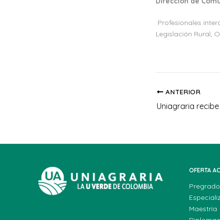
Dirección de Com
Profesionales inter
Legislación Rural, 
ANTERIOR
OFERTA A
Pregrado
Especiali
Maestría
Diploma