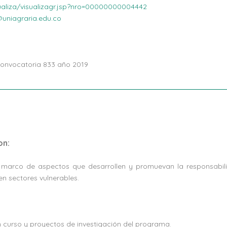
isualiza/visualizagr.jsp?nro=00000000004442
@uniagraria.edu.co
convocatoria 833 año 2019
on:
l marco de aspectos que desarrollen y promuevan la responsabili
en sectores vulnerables.
en curso y proyectos de investigación del programa.