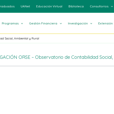
raduados
UANet
Educación Virtual
Biblioteca
Consultorios
Programas
Gestión Financiera
Investigación
Extensión
d Social, Ambiental y Rural
CIÓN ORSE – Observatorio de Contabilidad Social, 