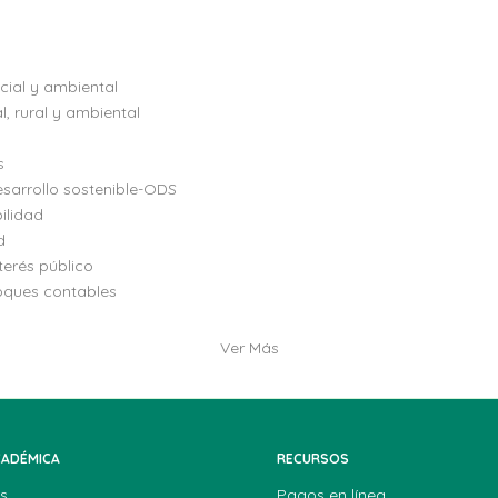
ocial y ambiental
, rural y ambiental
s
esarrollo sostenible-ODS
ilidad
d
terés público
oques contables
Ver Más
CADÉMICA
RECURSOS
s
Pagos en línea