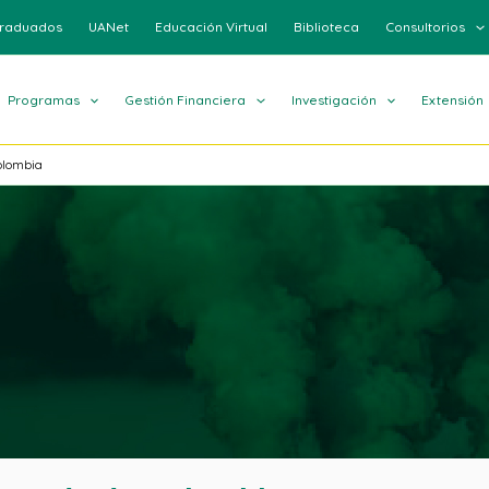
raduados
UANet
Educación Virtual
Biblioteca
Consultorios
Programas
Gestión Financiera
Investigación
Extensión
Colombia