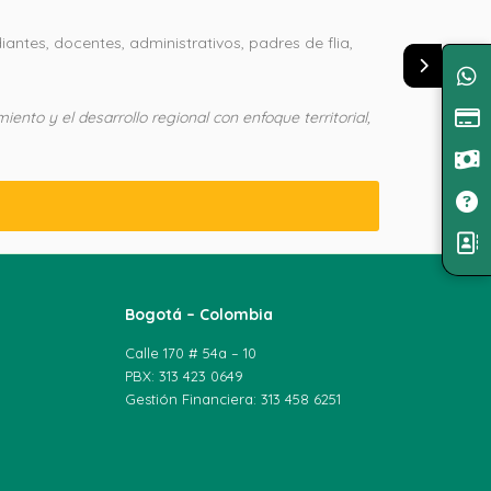
antes, docentes, administrativos, padres de flia,
nto y el desarrollo regional con enfoque territorial,
Bogotá – Colombia
Calle 170 # 54a – 10
PBX: 313 423 0649
Gestión Financiera: 313 458 6251