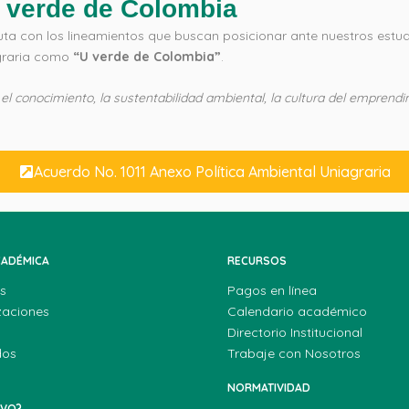
U verde de Colombia
ruta con los lineamientos que buscan posicionar ante nuestros estudi
agraria como
“U verde de Colombia”
.
onocimiento, la sustentabilidad ambiental, la cultura del emprendimie
Acuerdo No. 1011 Anexo Política Ambiental Uniagraria
CADÉMICA
RECURSOS
s
Pagos en línea
zaciones
Calendario académico
Directorio Institucional
dos
Trabaje con Nosotros
NORMATIVIDAD
EVO?