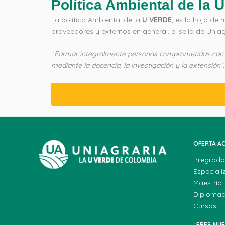
Política Ambiental de la 
La política Ambiental de la
U VERDE
, es la hoja de 
proveedores y externos en general, el sello de Uni
“
Formar integralmente personas comprometidas con el c
mediante la docencia, la investigación y la extensión”.
OFERTA A
Pregrado
Especiali
Maestría
Diploma
Cursos
¿ERES NU