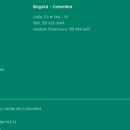
Bogotá – Colombia
Calle 170 # 54a – 10
PBX: 313 423 0649
Gestión Financiera: 313 458 6251
les
a U verde de Colombia
el M.E.N.
6