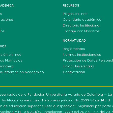
CADÉMICA
RECURSOS
s
Pagos en línea
zaciones
Calendario académico
Directorio Institucional
dos
Trabaje con Nosotros
NORMATIVIDAD
EVO?
Reglamentos
pción en línea
Normas Institucionales
las Matrículas
Protección de Datos Persona
nanciero
Unión Universitaria
de Información Académico
Contratación
eservados de la Fundación Universitaria Agraria de Colombia — L
Institución universitaria. Personeria jurídica No. 2599-86 del M.E.N.
ión de educación superior sujeta a inspección y vigilancia por parte d
Vigilada MINEDUCACIÓN (Resolución 12220 del 20 de junio del 201