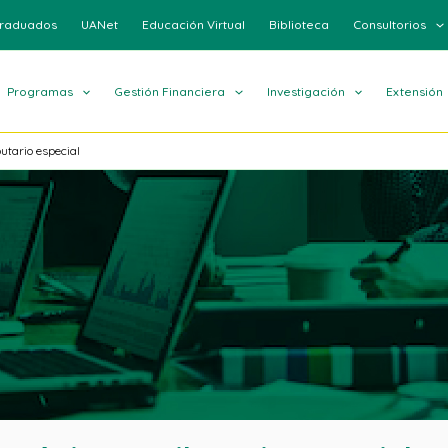
raduados
UANet
Educación Virtual
Biblioteca
Consultorios
Programas
Gestión Financiera
Investigación
Extensión
utario especial