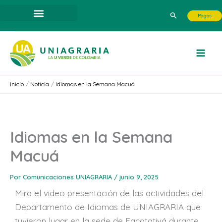
Ir
Buscar
Pagos
al
contenido
Inicio
Noticia
Idiomas en la Semana Macuá
Idiomas en la Semana
Macuá
Por
Comunicaciones UNIAGRARIA
/
junio 9, 2025
Mira el video presentación de las actividades del
Departamento de Idiomas de UNIAGRARIA que
tuvieron lugar en la sede de Facatativá durante