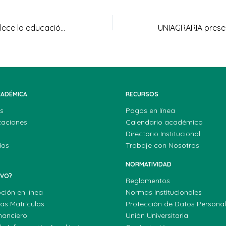
UNIAGRARIA fortalece la educación rural con visita al Colegio Divino Niño en Tocancipá
CADÉMICA
RECURSOS
s
Pagos en línea
zaciones
Calendario académico
Directorio Institucional
dos
Trabaje con Nosotros
NORMATIVIDAD
EVO?
Reglamentos
pción en línea
Normas Institucionales
las Matrículas
Protección de Datos Persona
nanciero
Unión Universitaria