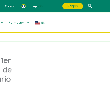
Buscar
Pagos
Correo
Ayuda
Formación
EN
 1er
a de
rio