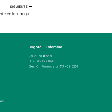
SIGUIENTE
UNIAGRARIA presente en la inauguración de Milagrosa Stereo en Facatativá
Bogotá – Colombia
Calle 170 # 54a – 10
PBX: 313 423 0649
Gestión Financiera: 313 458 6251
les