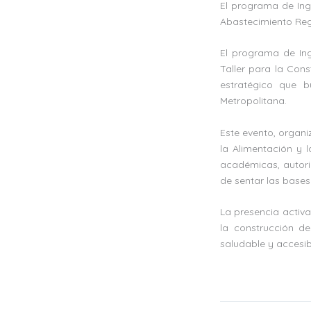
El programa de Inge
Abastecimiento Reg
El programa de Ing
Taller para la Con
estratégico que b
Metropolitana.
Este evento, organ
la Alimentación y l
académicas, autorid
de sentar las bases
La presencia activ
la construcción de 
saludable y accesib