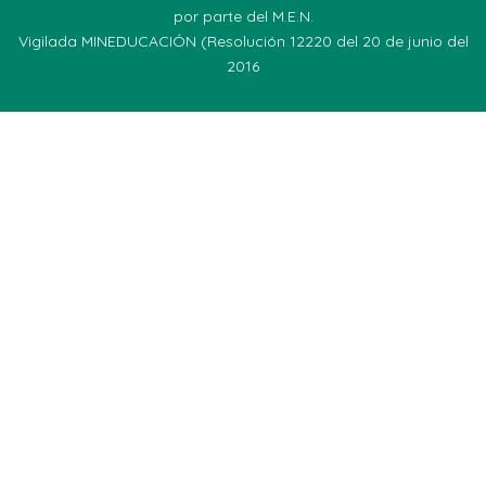
por parte del M.E.N.
Vigilada MINEDUCACIÓN (Resolución 12220 del 20 de junio del
2016