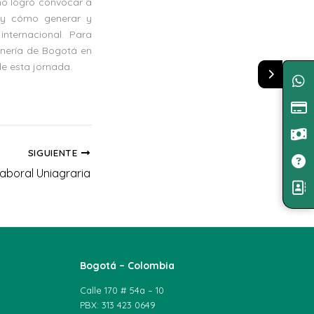
no logró convocar a
 y cómo generar y
nternacional. Para
onería de Bogotá en
de esta jornada.
SIGUIENTE
aboral Uniagraria
Bogotá – Colombia
Calle 170 # 54a – 10
PBX: 313 423 0649