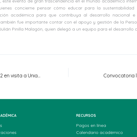
es, este evento de gran trascendencia en el mundo académico inter
uienes concierne pensar cómo educar para la sustentabilidad
ción académica para que contribuya al desarrollo nacional e i
n también fue importante contar con el apoyo y gestión de la Pers
ulián Pinilla Malagón, quien delegó a un equipo para el desarrollo 
¡Aspirantes 2022-2 en visita a Uniagraria Tenjo!
Convocatoria l
CADÉMICA
RECURSOS
s
Pagos en línea
zaciones
Calendario académico