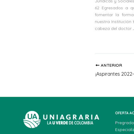
Jurídicas y Social
62 Egresados a q
fomentar la forma
nuestra Institució
cabeza del doctor J
ANTERIOR
OFERTA A
Pregrado
Especiali