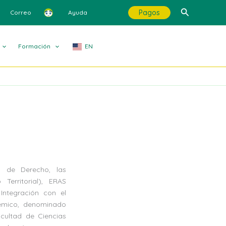
Buscar
Pagos
Correo
Ayuda
Formación
EN
d de Derecho, las
Territorial), ERAS
 Integración con el
démico, denominado
ultad de Ciencias