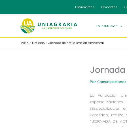
Ir
Estudiantes
Docentes
G
al
contenido
La Institución
Inicio
Noticias
Jornada de actualización Ambiental
Jornada 
Por
Comunicaciones
La Fundación Uni
especializaciones
(Especialización e
Egresado, realizó
“JORNADA DE ACTU