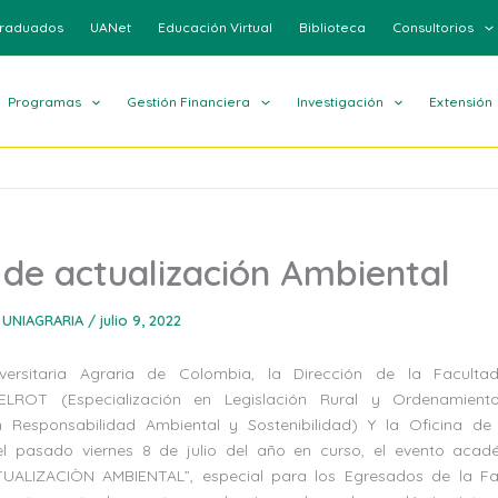
raduados
UANet
Educación Virtual
Biblioteca
Consultorios
Programas
Gestión Financiera
Investigación
Extensión
de actualización Ambiental
 UNIAGRARIA
/
julio 9, 2022
versitaria Agraria de Colombia, la Dirección de la Faculta
 ELROT (Especialización en Legislación Rural y Ordenamiento 
n Responsabilidad Ambiental y Sostenibilidad) Y la Oficina de
 el pasado viernes 8 de julio del año en curso, el evento aca
ALIZACIÒN AMBIENTAL”, especial para los Egresados de la Fac