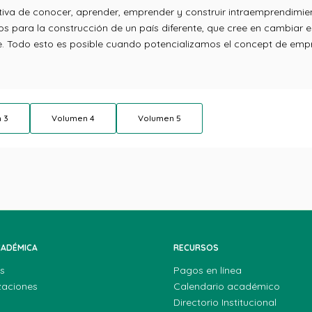
tiva de conocer, aprender, emprender y construir intraemprendimien
os para la construcción de un país diferente, que cree en cambiar e
e. Todo esto es posible cuando potencializamos el concept de empr
 3
Volumen 4
Volumen 5
CADÉMICA
RECURSOS
s
Pagos en línea
zaciones
Calendario académico
Directorio Institucional