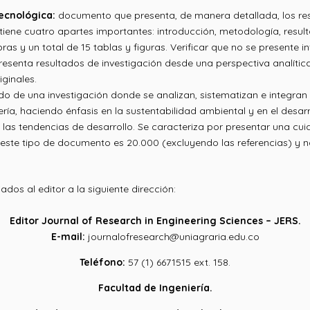
tecnológica:
documento que presenta, de manera detallada, los resu
tiene cuatro apartes importantes: introducción, metodología, result
as y un total de 15 tablas y figuras. Verificar que no se presente i
enta resultados de investigación desde una perspectiva analítica, i
iginales.
o de una investigación donde se analizan, sistematizan e integran 
ía, haciendo énfasis en la sustentabilidad ambiental y en el desarrol
 las tendencias de desarrollo. Se caracteriza por presentar una cui
 este tipo de documento es 20.000 (excluyendo las referencias) y n
dos al editor a la siguiente dirección:
Editor Journal of Research in Engineering Sciences – JERS.
E-mail:
journalofresearch@uniagraria.edu.co
Teléfono:
57 (1) 6671515 ext. 158.
Facultad de Ingeniería.