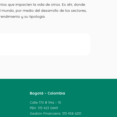
tos que impacten la vida de otros. Es ahí, donde
l mundo, por medio del desarrollo de los sectores,
endimiento y su tipología.
Bogotá – Colombia
Calle 170 # 54a – 10
PBX: 313 423 0649
Gestión Financiera: 313 458 6251