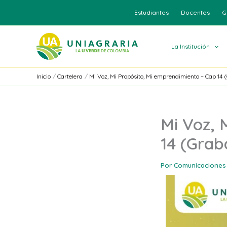
Ir
Estudiantes
Docentes
G
al
contenido
La Institución
Inicio
Cartelera
Mi Voz, Mi Propósito, Mi emprendimiento – Cap 14 
Mi Voz, 
14 (Grab
Por
Comunicaciones