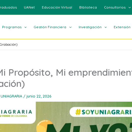
raduados
UANet
Educación Virtual
Biblioteca
Consultorios
Programas
Gestión Financiera
Investigación
Extensión
(Grabación)
Mi Propósito, Mi emprendimien
ación)
 UNIAGRARIA
/
junio 22, 2026