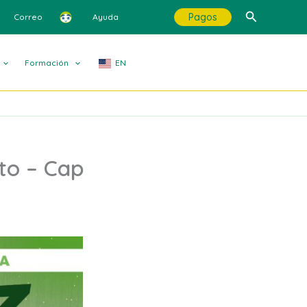
Buscar
Pagos
Correo
Ayuda
Formación
EN
to – Cap