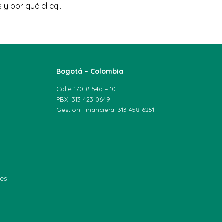
Qué es la zoonosis y por qué el equilibrio ambiental es clave para la salud humana
Bogotá – Colombia
Calle 170 # 54a – 10
PBX: 313 423 0649
Gestión Financiera: 313 458 6251
les