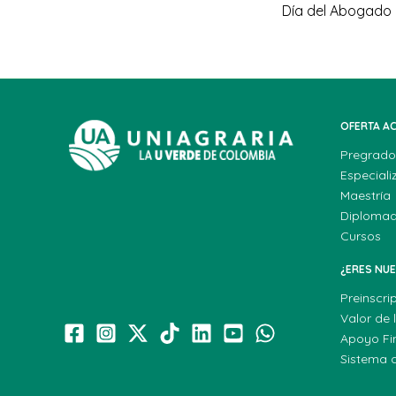
Día del Abogado
OFERTA A
Pregrado
Especiali
Maestría
Diploma
Cursos
¿ERES NU
Preinscri
Valor de 
Apoyo Fi
Sistema 