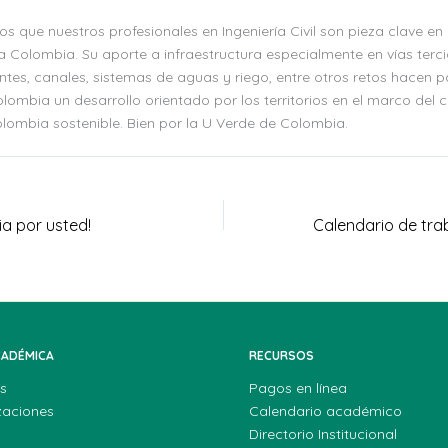
 que nuestros profesionales en Ingeniería Civil son pieza clave en e
 Colombia. Su aporte a infraestructura especialmente en vías terci
entes, canales, sistemas de aguas y riego, entre otros retos hacen 
ombia un desarrollo orientado por los territorios en el marco del
olombia sostenible. Bien por la U Verde de Colombia.
ia por usted!
CADÉMICA
RECURSOS
s
Pagos en línea
zaciones
Calendario académico
Directorio Institucional