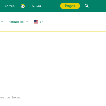
Buscar
Pagos
Correo
Ayuda
Formación
EN
a
nuestras Sedes