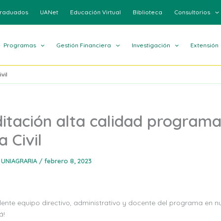
raduados
UANet
Educación Virtual
Biblioteca
Consultorios
Programas
Gestión Financiera
Investigación
Extensión
vil
itación alta calidad program
a Civil
 UNIAGRARIA
/
febrero 8, 2023
elente equipo directivo, administrativo y docente del programa en 
á!