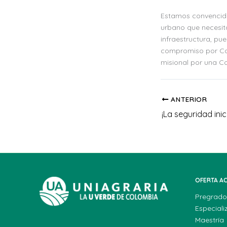
Estamos convencidos
urbano que necesita
infraestructura, pu
compromiso por Col
misional por una C
ANTERIOR
¡La seguridad inic
OFERTA A
Pregrado
Especiali
Maestría