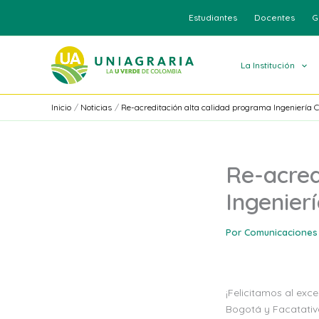
Ir
Estudiantes
Docentes
G
al
contenido
La Institución
Inicio
Noticias
Re-acreditación alta calidad programa Ingeniería Ci
Re-acred
Ingenierí
Por
Comunicaciones
¡Felicitamos al exc
Bogotá y Facatativ