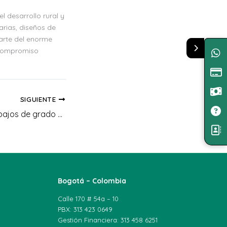
l desarrollo rural y
arias, diseños de
parte del enorme
 compromiso
SIGUIENTE
Calendario de trabajos de grado comité técnico académico y curricular ingeniería Agroindustrial
Bogotá – Colombia
Calle 170 # 54a – 10
PBX: 313 423 0649
Gestión Financiera: 313 458 6251