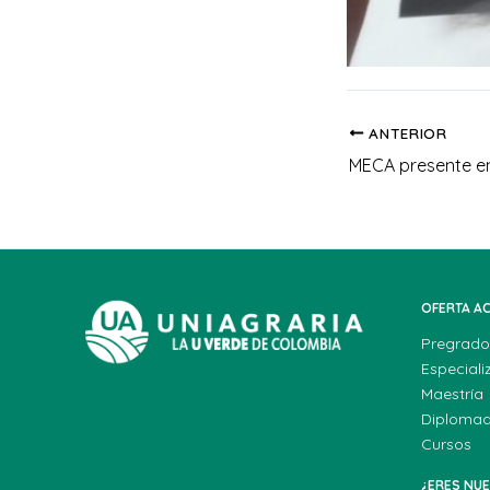
ANTERIOR
OFERTA A
Pregrado
Especiali
Maestría
Diploma
Cursos
¿ERES NU