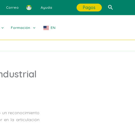
Buscar
Pagos
Correo
Ayuda
Formación
EN
ndustrial
gó un reconocimiento
 en la articulación