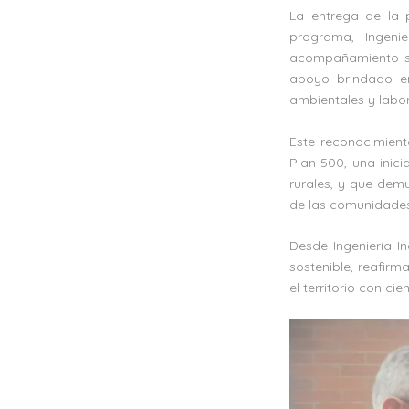
La entrega de la p
programa, Ingeni
acompañamiento sos
apoyo brindado en
ambientales y labor
Este reconocimien
Plan 500, una inici
rurales, y que demu
de las comunidades
Desde Ingeniería I
sostenible, reafirm
el territorio con c