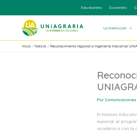
Ir
Estudiantes
Docentes
G
al
contenido
La Institución
Inicio
Noticia
Reconocimiento regional a Ingeniería Industrial UN
Reconoci
UNIAGR
Por
Comunicaciones
El Instituto Educat
especial al progra
académica con la c