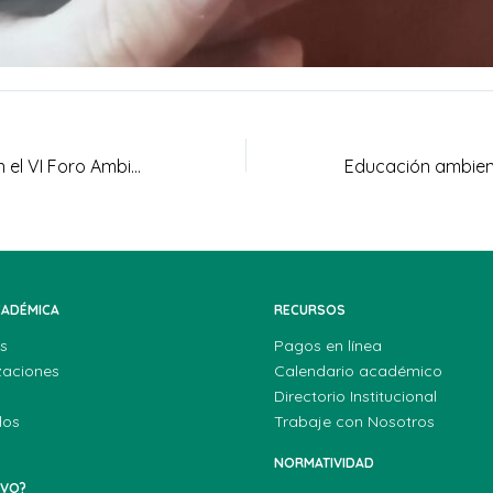
MECA presente en el VI Foro Ambiental de Facatativá
CADÉMICA
RECURSOS
s
Pagos en línea
zaciones
Calendario académico
Directorio Institucional
dos
Trabaje con Nosotros
NORMATIVIDAD
EVO?