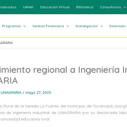
raduados
UANet
Educación Virtual
Biblioteca
Consultorios
Programas
Gestión Financiera
Investigación
Extensión
IAGRARIA
miento regional a Ingeniería I
ARIA
 UNIAGRARIA
/
mayo 27, 2025
ivo Rural de la Vereda La Fuente, del municipio de Tocancipá, otor
ma de Ingeniería Industrial de UNIAGRARIA por su destacada labor
omunidad educativa rural.