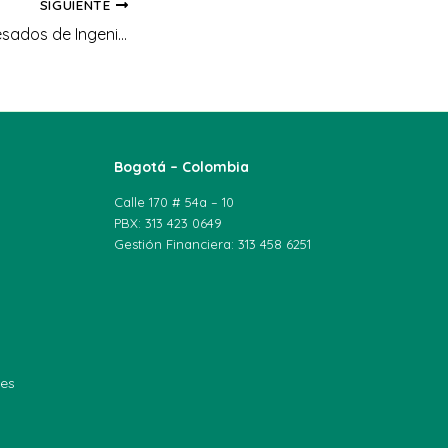
SIGUIENTE
Encuentro de Egresados de Ingeniería Industrial en UNIAGRARIA: un homenaje a la trayectoria y el conocimiento
Bogotá – Colombia
Calle 170 # 54a – 10
PBX: 313 423 0649
Gestión Financiera: 313 458 6251
les