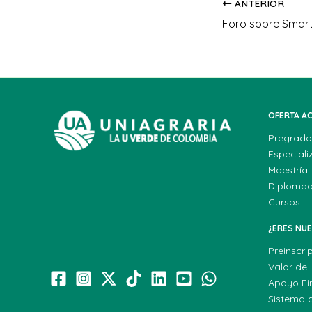
ANTERIOR
OFERTA A
Pregrado
Especiali
Maestría
Diploma
Cursos
¿ERES NU
Preinscri
Valor de 
Apoyo Fi
Sistema 