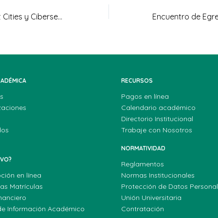
Foro sobre Smart Cities y Ciberseguridad en Uniagraria tuvo gran acogida
CADÉMICA
RECURSOS
s
Pagos en línea
zaciones
Calendario académico
Directorio Institucional
dos
Trabaje con Nosotros
NORMATIVIDAD
EVO?
Reglamentos
pción en línea
Normas Institucionales
las Matrículas
Protección de Datos Persona
nanciero
Unión Universitaria
de Información Académico
Contratación