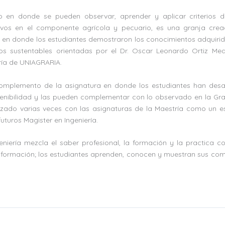
o en donde se pueden observar, aprender y aplicar criterios de
ivos en el componente agrícola y pecuario, es una granja cre
 en donde los estudiantes demostraron los conocimientos adquirid
os sustentables orientadas por el Dr. Oscar Leonardo Ortiz Med
ría de UNIAGRARIA.
mplemento de la asignatura en donde los estudiantes han desar
tenibilidad y las pueden complementar con lo observado en la Gran
izado varias veces con las asignaturas de la Maestría como un 
uturos Magister en Ingeniería.
eniería mezcla el saber profesional, la formación y la practica
u formación; los estudiantes aprenden, conocen y muestran sus co