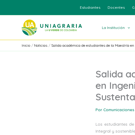
Ir
Estudiantes
Docentes
G
al
contenido
La Institución
Inicio
Noticias
Salida académica de estudiantes de la Maestría en 
Salida a
en Ingen
Sustenta
Por
Comunicaciones
Los estudiantes de
Integral y sosteni