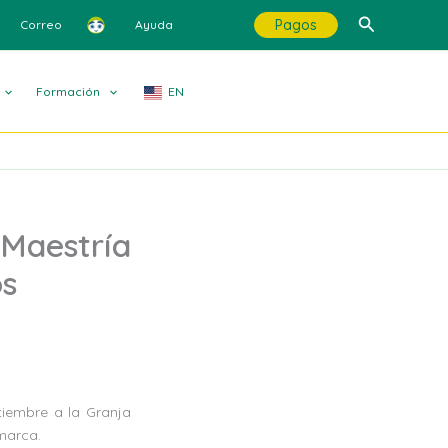
Buscar
Pagos
Correo
Ayuda
Formación
EN
 Maestría
os
tiembre a la Granja
marca.