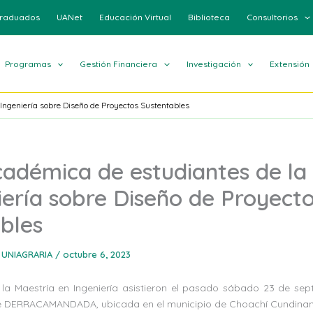
raduados
UANet
Educación Virtual
Biblioteca
Consultorios
Programas
Gestión Financiera
Investigación
Extensión
Ingeniería sobre Diseño de Proyectos Sustentables
cadémica de estudiantes de la
iería sobre Diseño de Proyect
bles
 UNIAGRARIA
/
octubre 6, 2023
 la Maestría en Ingeniería asistieron el pasado sábado 23 de sep
ble DERRACAMANDADA, ubicada en el municipio de Choachí Cundina