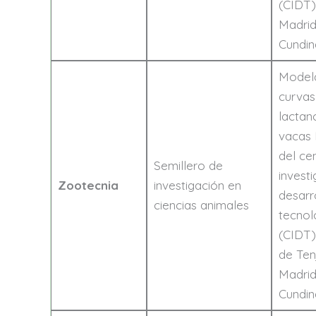
(CIDT)
Madri
Cundin
Model
curvas
lactan
vacas 
del ce
Semillero de
investi
Zootecnia
investigación en
desarr
ciencias animales
tecnol
(CIDT)
de Ten
Madri
Cundin