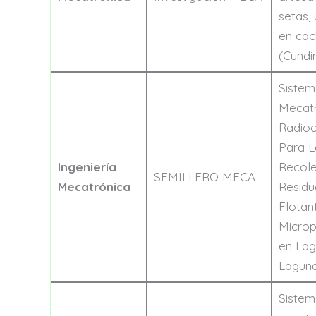
setas,
en cac
(Cundi
Sistem
Mecat
Radioc
Para L
Ingeniería
Recole
SEMILLERO MECA
Mecatrónica
Residu
Flotan
Microp
en Lag
Laguna
Sistem