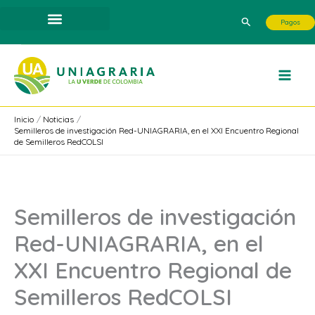
Ir
Buscar
Pagos
al
contenido
Inicio
Noticias
Semilleros de investigación Red-UNIAGRARIA, en el XXI Encuentro Regional
de Semilleros RedCOLSI
Semilleros de investigación
Red-UNIAGRARIA, en el
XXI Encuentro Regional de
Semilleros RedCOLSI