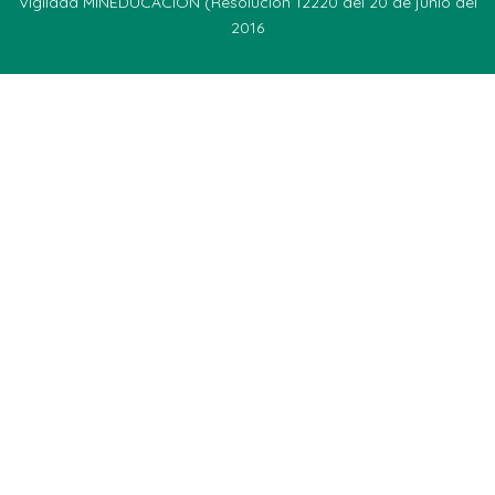
Vigilada MINEDUCACIÓN (Resolución 12220 del 20 de junio del
2016