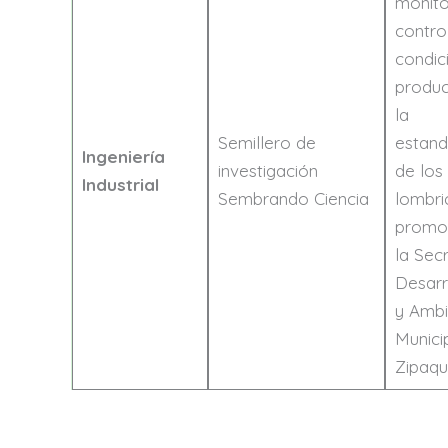
monito
contro
condic
produc
la
Semillero de
estand
Ingeniería
investigación
de los
Industrial
Sembrando Ciencia
lombri
promo
la Sec
Desarr
y Ambi
Munici
Zipaqui