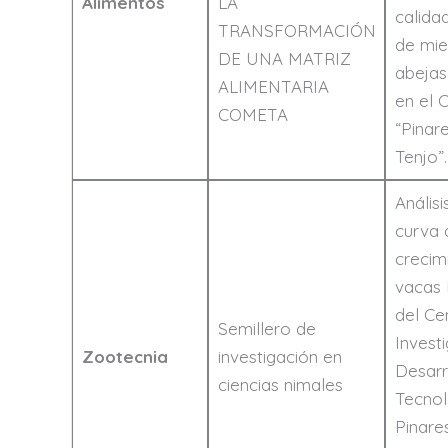
Alimentos
LA
calida
TRANSFORMACIÓN
de mie
DE UNA MATRIZ
abejas
ALIMENTARIA
en el 
COMETA
“Pinar
Tenjo”.
Análisi
curva 
crecim
vacas 
del Ce
Semillero de
Invest
Zootecnia
investigación en
Desarr
ciencias nimales
Tecnol
Pinare