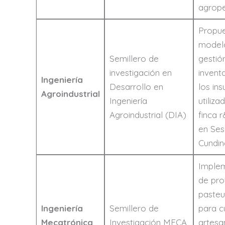
agrope
Propue
model
Semillero de
gestió
investigación en
invent
Ingeniería
Desarrollo en
los in
Agroindustrial
Ingeniería
utiliza
Agroindustrial (DIA)
finca 
en Sesq
Cundin
Imple
de pro
pasteu
Ingeniería
Semillero de
para c
Mecatrónica
Investigación MECA
artesa