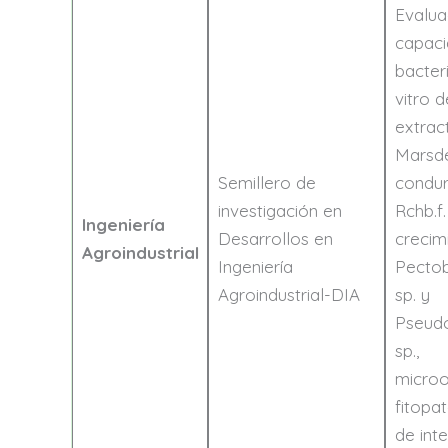
Evalua
capac
bacteri
vitro d
extrac
Marsd
Semillero de
condu
investigación en
Rchb.f.
Ingeniería
Desarrollos en
crecim
Agroindustrial
Ingeniería
Pecto
Agroindustrial-DIA
sp. y
Pseud
sp.,
micro
fitopa
de int