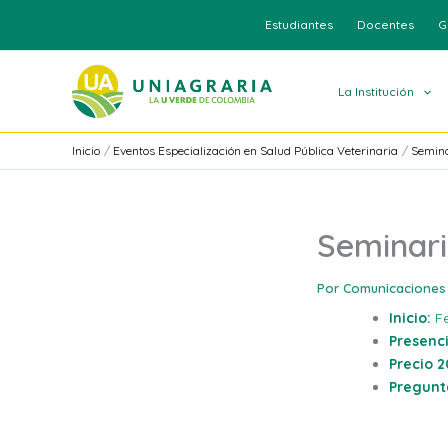
Ir
Estudiantes
Docentes
G
al
contenido
La Institución
Inicio
Eventos Especialización en Salud Pública Veterinaria
Semina
Seminari
Por
Comunicaciones
Inicio:
Fe
Presenci
Precio 2
Pregunt