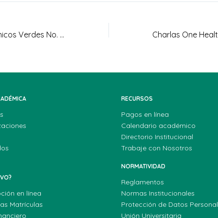
Espacios Académicos Verdes No. 40 – análisis de los 50 años del Código Nacional de Recursos Naturales
CADÉMICA
RECURSOS
s
Pagos en línea
zaciones
Calendario académico
Directorio Institucional
dos
Trabaje con Nosotros
NORMATIVIDAD
EVO?
Reglamentos
pción en línea
Normas Institucionales
las Matrículas
Protección de Datos Persona
nanciero
Unión Universitaria