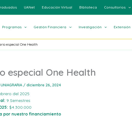
raduados
UANet
Educación Virtual
Biblioteca
Consultorios
Programas
Gestión Financiera
Investigación
Extensión
rio especial One Health
o especial One Health
 UNIAGRARIA
/
diciembre 26, 2024
brero del 2025
al:
9 Semestres
025:
$4.300.000
a por nuestro financiamiento