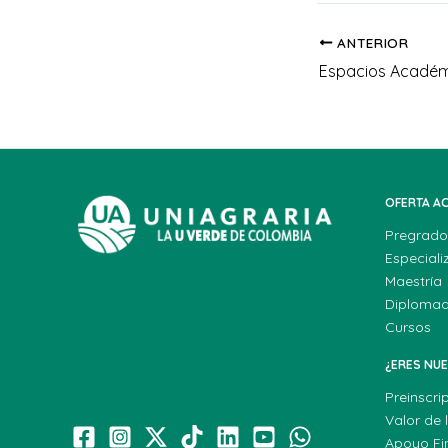
ANTERIOR
OFERTA A
Pregrado
Especiali
Maestría
Diploma
Cursos
¿ERES NU
Preinscri
Valor de 
Apoyo Fi