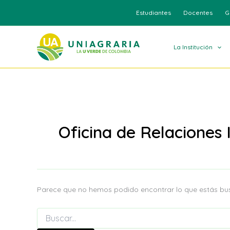
Buscar
Ir
Estudiantes
Docentes
G
por:
al
contenido
La Institución
Oficina de Relaciones 
Parece que no hemos podido encontrar lo que estás b