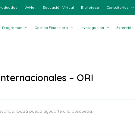
raduados
UANet
Educación Virtual
Biblioteca
Consultorios
Programas
Gestión Financiera
Investigación
Extensión
Internacionales – ORI
uscando. Quizá pueda ayudarte una búsqueda.