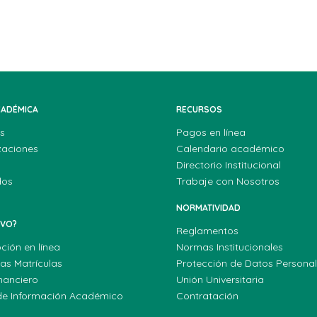
CADÉMICA
RECURSOS
s
Pagos en línea
zaciones
Calendario académico
Directorio Institucional
dos
Trabaje con Nosotros
NORMATIVIDAD
EVO?
Reglamentos
pción en línea
Normas Institucionales
las Matrículas
Protección de Datos Persona
nanciero
Unión Universitaria
de Información Académico
Contratación