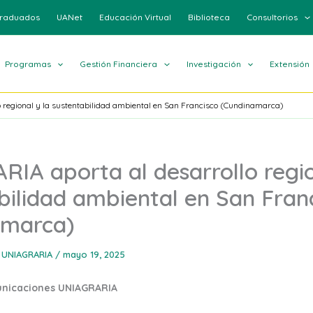
raduados
UANet
Educación Virtual
Biblioteca
Consultorios
Programas
Gestión Financiera
Investigación
Extensión
 regional y la sustentabilidad ambiental en San Francisco (Cundinamarca)
IA aporta al desarrollo regio
bilidad ambiental en San Fran
amarca)
 UNIAGRARIA
/
mayo 19, 2025
unicaciones UNIAGRARIA