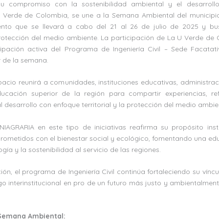
 compromiso con la sostenibilidad ambiental y el desarrollo d
 Verde de Colombia, se une a la Semana Ambiental del municipio
nto que se llevará a cabo del 21 al 26 de julio de 2025 y bus
otección del medio ambiente. La participación de La U Verde de
cipación activa del Programa de Ingeniería Civil – Sede Facata
 de la semana.
acio reunirá a comunidades, instituciones educativas, administra
ducación superior de la región para compartir experiencias, re
l desarrollo con enfoque territorial y la protección del medio ambie
IAGRARIA en este tipo de iniciativas reafirma su propósito inst
rometidos con el bienestar social y ecológico, fomentando una edu
ogía y la sostenibilidad al servicio de las regiones.
ón, el programa de Ingeniería Civil continúa fortaleciendo su víncul
o interinstitucional en pro de un futuro más justo y ambientalme
 Semana Ambiental: