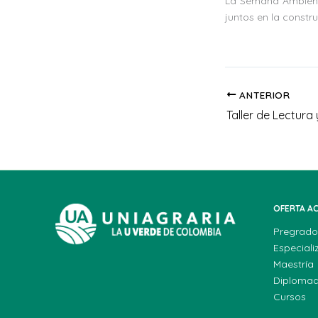
La Semana Ambienta
juntos en la constr
ANTERIOR
OFERTA A
Pregrado
Especiali
Maestría
Diploma
Cursos