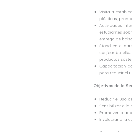
Visita a estable
plásticas, promo
Actividades inte
estudiantes sobr
entrega de bolsa
Stand en el par
canjear botella
productos sosten
Capacitación pa
para reducir el 
Objetivos de la S
Reducir el uso de
Sensibilizar a l
Promover la adop
Involucrar a la 