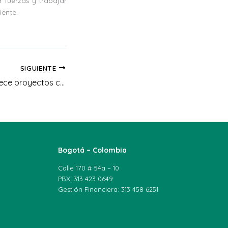
 fuerzas y trabajar
iente.
SIGUIENTE
UNIAGRARIA fortalece proyectos comunitarios de agua y saneamiento en Quipile (Cundinamarca)
Bogotá – Colombia
Calle 170 # 54a – 10
PBX: 313 423 0649
Gestión Financiera: 313 458 6251