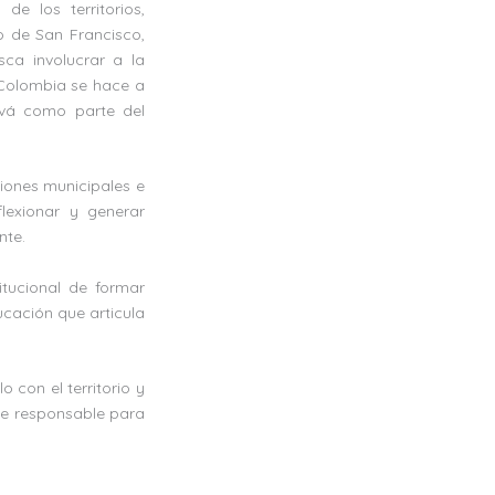
e los territorios,
 de San Francisco,
ca involucrar a la
 Colombia se hace a
tivá como parte del
ciones municipales e
flexionar y generar
nte.
itucional de formar
cación que articula
o con el territorio y
nte responsable para