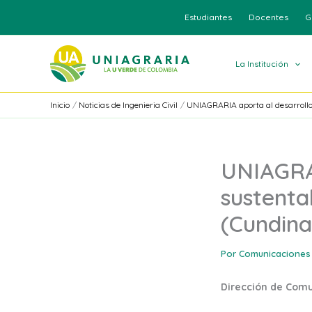
Ir
Estudiantes
Docentes
G
al
contenido
La Institución
Inicio
Noticias de Ingenieria Civil
UNIAGRARIA aporta al desarrollo
UNIAGRAR
sustenta
(Cundin
Por
Comunicaciones
Dirección de Com