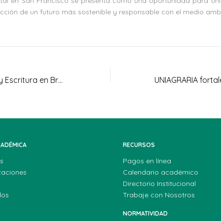
l en San Francisco se presenta como una oportunidad para unir
ucción de un futuro más sostenible y responsable con el medio amb
Taller de Lectura y Escritura en Braille fortalece la inclusión en La Florida
CADÉMICA
RECURSOS
s
Pagos en línea
zaciones
Calendario académico
Directorio Institucional
dos
Trabaje con Nosotros
NORMATIVIDAD