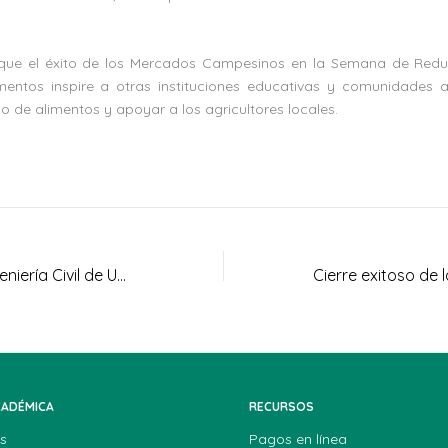
 que el éxito de los Mercados Campesinos en la Semana de Redu
mentos inspire a otras instituciones educativas y comunidades a
io de alimentos y apoyar a los agricultores locales.
Estudiante de Ingeniería Civil de UNIAGRARIA, Coraima Vega Cárdenas, brilló como árbitra en torneo internacional de fútbol femenino*
CADÉMICA
RECURSOS
s
Pagos en línea