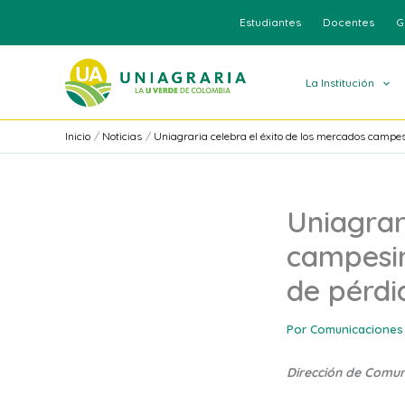
Ir
Estudiantes
Docentes
G
al
contenido
La Institución
Inicio
Noticias
Uniagraria celebra el éxito de los mercados campe
Uniagrar
campesin
de pérdi
Por
Comunicaciones
Dirección de Comu