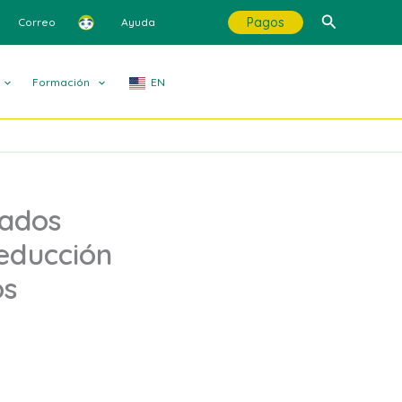
Buscar
Pagos
Correo
Ayuda
Formación
EN
cados
educción
os