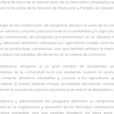
ullece de anunciar el rotundo éxito de los Mercados Campesinos qu
bre como parte de la Semana de Reducción y Pérdida de Desperd
 lugar en las instalaciones de Uniagraria, destacó la unión de la
 un esfuerzo conjunto para promover la sostenibilidad y la agricultur
las instalaciones de Uniagraria se transformaron en un vibrante 
 deliciosos alimentos cultivados por agricultores locales. Este e
a los productores campesinos, sino que también enfatizó la impo
 y reducir las pérdidas de alimentos en la cadena de suministro.
pesinos atrajeron a un gran número de estudiantes, pro
isitantes de la comunidad local. Los asistentes tuvieron la opor
, comprar alimentos saludables y conocer a los agricultores qu
calidad. El evento también incluyó actividades educativas, charl
entar la conciencia sobre la importancia de reducir el desperdicio 
démica y administrativa de Uniagraria demostró su compromis
ente en la organización y desarrollo de los Mercados Campesinos
ltura sostenible, sino que también fortaleció los lazos entre 