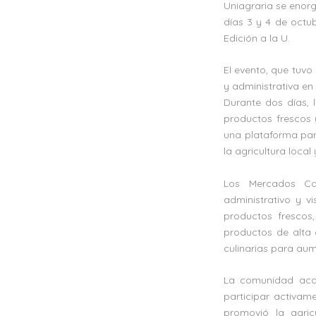
Uniagraria se enorg
días 3 y 4 de octu
Edición a la U.
El evento, que tuvo
y administrativa en
Durante dos días, 
productos frescos y
una plataforma par
la agricultura local
Los Mercados Cam
administrativo y v
productos frescos
productos de alta 
culinarias para aum
La comunidad aca
participar activam
promovió la agricu