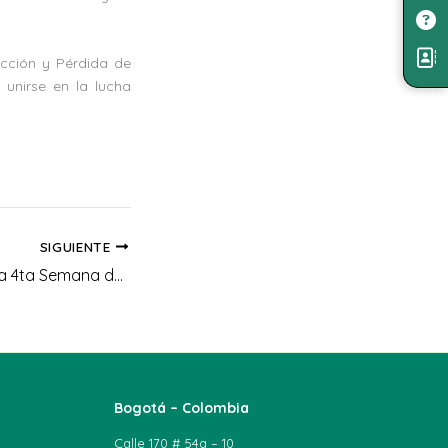
cción y Pérdida de
 unirse en la lucha
SIGUIENTE
Cierre exitoso de la 4ta Semana de Reducción de Pérdidas y Desperdicios de Alimentos (PDA)-2023: instituciones de educación superior unidas por la reducción de desperdicio de alimentos
Bogotá – Colombia
Calle 170 # 54a – 10