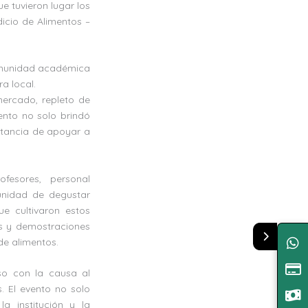
e tuvieron lugar los
icio de Alimentos –
 comunidad académica
a local.
mercado, repleto de
vento no solo brindó
rtancia de apoyar a
fesores, personal
tunidad de degustar
e cultivaron estos
as y demostraciones
de alimentos.
o con la causa al
. El evento no solo
la institución y la