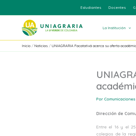
Ir
Estudiantes
Docentes
G
al
contenido
La Institución
Inicio
Noticias
UNIAGRARIA Facatativá acerca su oferta académica
UNIAGRAR
académic
Por
Comunicaciones
Dirección de Com
Entre el 16 y el 
colegios de la reg