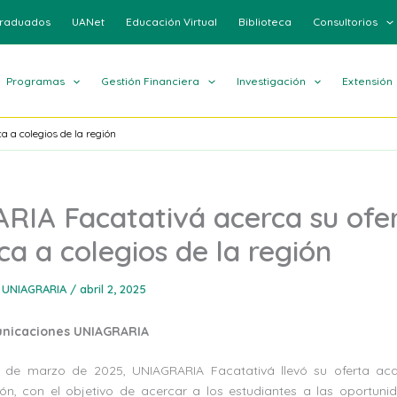
raduados
UANet
Educación Virtual
Biblioteca
Consultorios
Programas
Gestión Financiera
Investigación
Extensión
 a colegios de la región
IA Facatativá acerca su ofe
a a colegios de la región
 UNIAGRARIA
/
abril 2, 2025
unicaciones UNIAGRARIA
25 de marzo de 2025, UNIAGRARIA Facatativá llevó su oferta ac
ión, con el objetivo de acercar a los estudiantes a las oportun