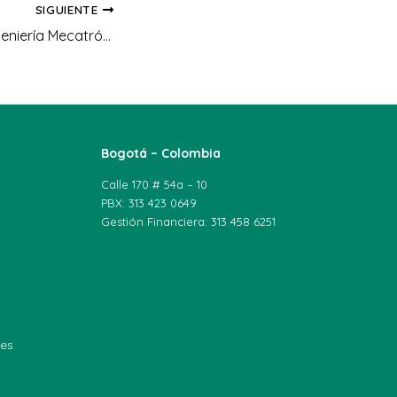
SIGUIENTE
Estudiantes de Ingeniería Mecatrónica de UNIAGRARIA Participan en Workshop de Transformación Digital en la UdeC
Bogotá – Colombia
Calle 170 # 54a – 10
PBX: 313 423 0649
Gestión Financiera: 313 458 6251
les