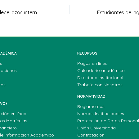
UNIAGRARIA fortalece lazos internacionales con la visita de representantes de Florida Global University
CADÉMICA
RECURSOS
s
Pagos en línea
zaciones
Calendario académico
Directorio Institucional
dos
Trabaje con Nosotros
NORMATIVIDAD
EVO?
Reglamentos
pción en línea
Normas Institucionales
las Matrículas
Protección de Datos Persona
nanciero
Unión Universitaria
de Información Académico
Contratación