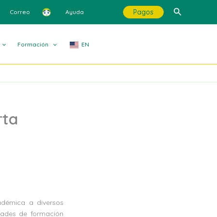
Buscar
Pagos
Correo
Ayuda
Formación
EN
rta
adémica a diversos
idades de formación