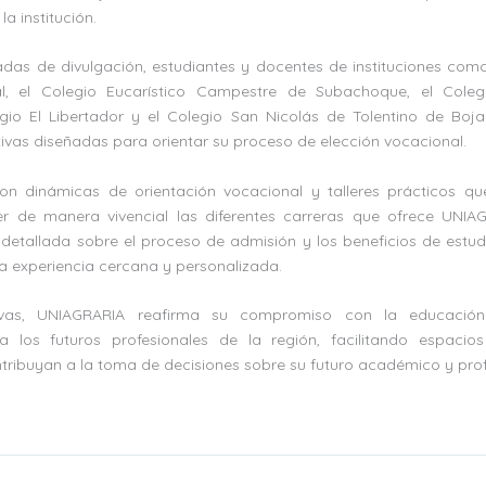
la institución.
adas de divulgación, estudiantes y docentes de instituciones co
l, el Colegio Eucarístico Campestre de Subachoque, el Cole
egio El Libertador y el Colegio San Nicolás de Tolentino de Boja
tivas diseñadas para orientar su proceso de elección vocacional.
eron dinámicas de orientación vocacional y talleres prácticos qu
er de manera vivencial las diferentes carreras que ofrece UNIA
detallada sobre el proceso de admisión y los beneficios de estudia
 experiencia cercana y personalizada.
tivas, UNIAGRARIA reafirma su compromiso con la educació
los futuros profesionales de la región, facilitando espacio
tribuyan a la toma de decisiones sobre su futuro académico y prof