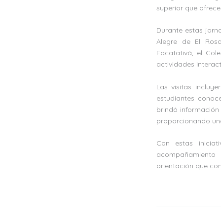
superior que ofrece 
Durante estas jorn
Alegre de El Rosa
Facatativá, el Col
actividades interac
Las visitas incluy
estudiantes conoc
brindó información 
proporcionando una
Con estas inicia
acompañamiento a 
orientación que con