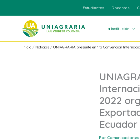
Ir
Estudiantes
Docentes
G
al
contenido
La Institución
Inicio
Noticias
UNIAGRARIA presente en 1ra Convención Internacio
UNIAGRA
Internac
2022 org
Exportad
Ecuador
Por
Comunicaciones