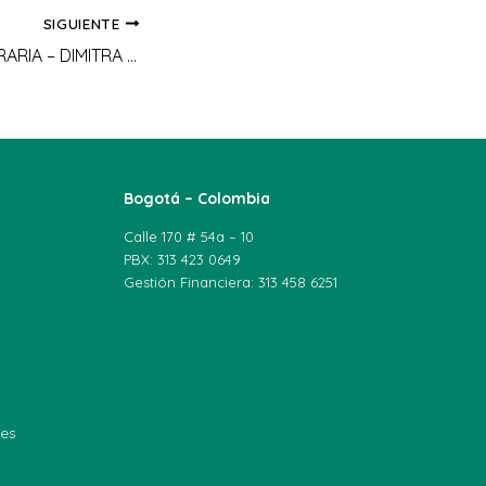
SIGUIENTE
CONVENIO UNIAGRARIA – DIMITRA TECHNOLOGY, vamos por una Agroindustria 4.0
Bogotá – Colombia
Calle 170 # 54a – 10
PBX: 313 423 0649
Gestión Financiera: 313 458 6251
les