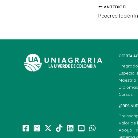
ANTERIOR
Reacreditación In
OFERTA A
Pregrado
Especiali
Maestría
Diploma
Cursos
¿ERES NU
Preinscri
Valor de 
Apoyo Fi
Sistema 