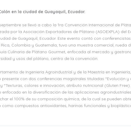
 Colón en la ciudad de Guayaquil, Ecuador.
septiembre se llevó a cabo la 1ra Convención Internacional de Plát
ada por la Asociación Exportadores de Plátano (ASOEXPLA) del Ec
ciudad de Guayaquil, Ecuador. Este evento contó con conferencistas
Rica, Colombia y Guatemala; tuvo una muestra comercial, rueda d
Guía Culinaria de Plátano Gourmet, enfocada al mercado y gastron
sidad y usos del plátano, centro de la convención.
rtamento de Ingeniería Agroindustrial y de la Maestría en Ingeniería, 
 presente con dos conferencias magistrales tituladas “Evolución y
“Texturas, colores e innovación; atributo nutricional (Gluten Free).
enfocado en la diversificación de las aplicaciones agroindustriales
echar el 100% de su composición química, de la cual se pueden obt
o como compuestos antioxidantes, harinas funcionales y bioplástic