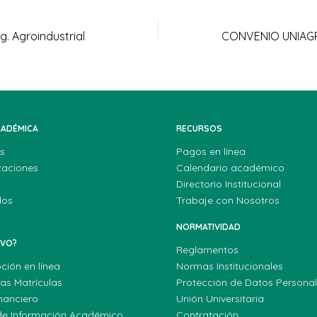
g. Agroindustrial
CADÉMICA
RECURSOS
s
Pagos en línea
zaciones
Calendario académico
Directorio Institucional
dos
Trabaje con Nosotros
NORMATIVIDAD
EVO?
Reglamentos
pción en línea
Normas Institucionales
las Matrículas
Protección de Datos Persona
nanciero
Unión Universitaria
de Información Académico
Contratación