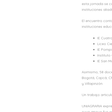
esta jornada se c
instituciones alia
El encuentro cont
instituciones edu
IE Cuatr
Liceo Ci
IE Pompi
Institut
IE San M
Asimismo, 58 doce
Bogotá, Cajicá, C
y Villapinzón.
Un trabajo articu
UNIAGRARIA expres
cuyo apoyo fue ese