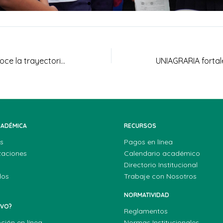
Facatativá reconoce la trayectoria y los aportes de Uniagraria, sede Facatativá, al territorio
CADÉMICA
RECURSOS
s
Pagos en línea
zaciones
Calendario académico
Directorio Institucional
dos
Trabaje con Nosotros
NORMATIVIDAD
EVO?
Reglamentos
pción en línea
Normas Institucionales