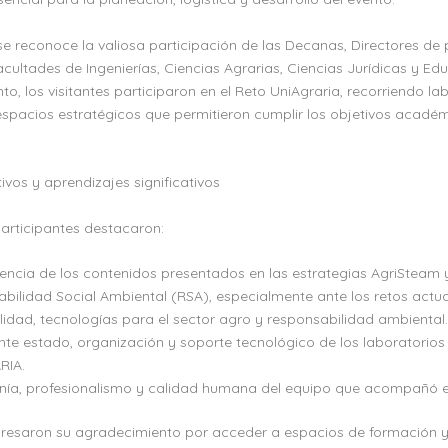
se reconoce la valiosa participación de las Decanas, Directores d
cultades de Ingenierías, Ciencias Agrarias, Ciencias Jurídicas y Ed
 los visitantes participaron en el Reto UniAgraria, recorriendo lab
espacios estratégicos que permitieron cumplir los objetivos académ
vos y aprendizajes significativos
participantes destacaron:
nencia de los contenidos presentados en las estrategias AgriSteam
bilidad Social Ambiental (RSA), especialmente ante los retos actua
ilidad, tecnologías para el sector agro y responsabilidad ambiental.
ente estado, organización y soporte tecnológico de los laboratorios
RIA.
nía, profesionalismo y calidad humana del equipo que acompañó el
presaron su agradecimiento por acceder a espacios de formación y