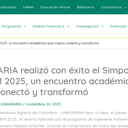
raduados
UANet
Educación Virtual
Biblioteca
Consultorios
Programas
Gestión Financiera
Investigación
Extensión
2025, un encuentro académico que inspiró, conectó y transformó
IA realizó con éxito el Simpo
 2025, un encuentro académi
 conectó y transformó
 UNIAGRARIA
/
noviembre 24, 2025
ersitaria Agraria de Colombia – UNIAGRARIA llevó a cabo, el jueves
EM 2025, un evento liderado por el programa de Ingeniería Ambient
ngeniera Melizza Ordoñez. Gracias al compromiso de todas las áreas