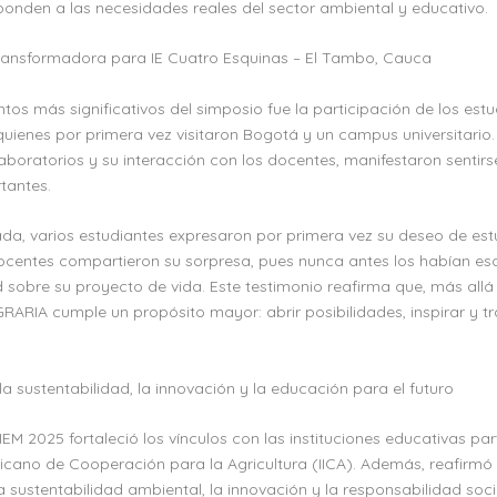
ponden a las necesidades reales del sector ambiental y educativo.
ransformadora para IE Cuatro Esquinas – El Tambo, Cauca
s más significativos del simposio fue la participación de los estud
quienes por primera vez visitaron Bogotá y un campus universitario.
laboratorios y su interacción con los docentes, manifestaron sentir
tantes.
rnada, varios estudiantes expresaron por primera vez su deseo de es
docentes compartieron su sorpresa, pues nunca antes los habían e
d sobre su proyecto de vida. Este testimonio reafirma que, más al
ARIA cumple un propósito mayor: abrir posibilidades, inspirar y t
 sustentabilidad, la innovación y la educación para el futuro
M 2025 fortaleció los vínculos con las instituciones educativas par
ericano de Cooperación para la Agricultura (IICA). Además, reafirm
sustentabilidad ambiental, la innovación y la responsabilidad soci