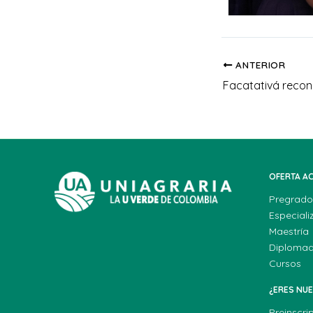
ANTERIOR
OFERTA A
Pregrado
Especiali
Maestría
Diploma
Cursos
¿ERES NU
Preinscri