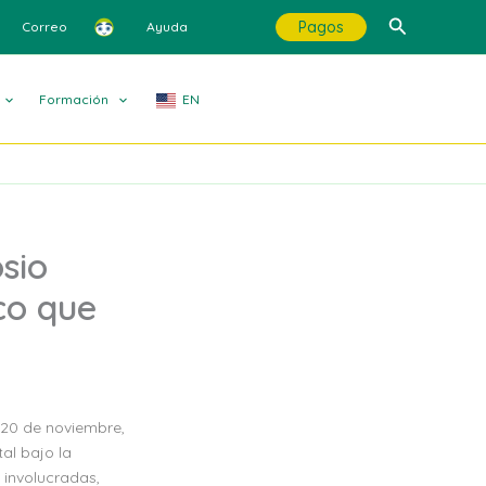
Buscar
Pagos
Correo
Ayuda
Formación
EN
sio
co que
 20 de noviembre,
al bajo la
 involucradas,