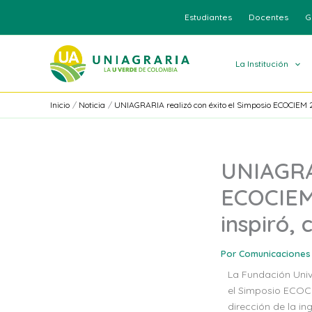
Ir
Estudiantes
Docentes
G
al
contenido
La Institución
Inicio
Noticia
UNIAGRARIA realizó con éxito el Simposio ECOCIEM 
UNIAGRAR
ECOCIEM
inspiró,
Por
Comunicaciones
La Fundación Univ
el Simposio ECOCI
dirección de la i