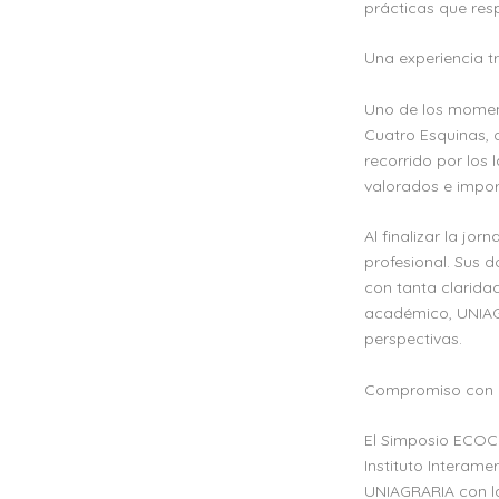
prácticas que res
Una experiencia t
Uno de los momento
Cuatro Esquinas, 
recorrido por los 
valorados e impor
Al finalizar la jo
profesional. Sus 
con tanta clarida
académico, UNIAGR
perspectivas.
Compromiso con la
El Simposio ECOCIE
Instituto Interam
UNIAGRARIA con la 