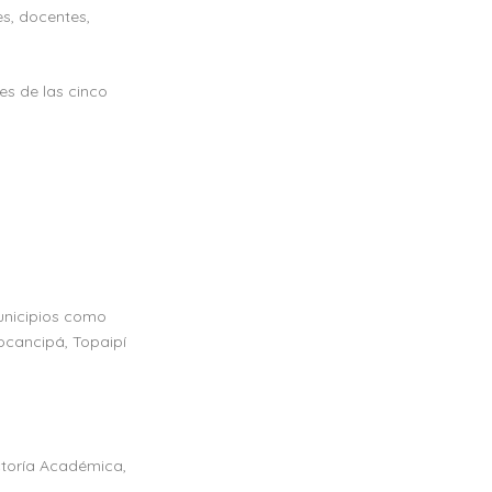
s, docentes,
es de las cinco
municipios como
ocancipá, Topaipí
ctoría Académica,