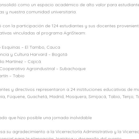
onsolidó como un espacio académico de alto valor para estudiante
das y nuestra comunidad universitaria.
ó con la participación de 124 estudiantes y sus docentes provenient
cativas vinculadas al programa AgriSteam:
o Esquinas – El Tambo, Cauca
encia y Cultura Harvard – Bogotá
lio Martínez – Cajicá
o Cooperativo Agroindustrial – Subachoque
artín – Tabio
ntes y directivos representaron a 24 instituciones educativas de 
hía, Fúquene, Guachetá, Madrid, Mosquera, Simijacá, Tabio, Tenjo, T
lado que hizo posible una jornada inolvidable
a su agradecimiento a la Vicerrectoría Administrativa y la Vicerre
ncial para la planeación, logística y desarrollo del evento.