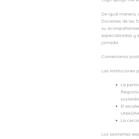
De igual manera, 
Docentes de las fa
su acompañamiento,
especializadas y 
jornada.
Comentarios positi
Las instituciones 
La perti
Responsa
sostenib
El excel
UNIAGRA
La cerca
Los asistentes ex