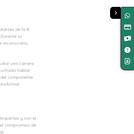
iantes de la IE
 Durante su
se reconocidos,
tudiar una carrera
scuchado hablar
lá del componente
ransformar
ticipantes y con el
ó el compromiso de
al,